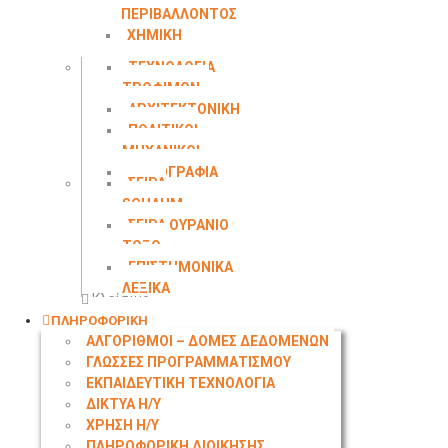
ΠΕΡΙΒΑΛΛΟΝΤΟΣ
ΧΗΜΙΚΗ
ΜΗΧΑΝΙΚΗ
ΤΕΧΝΟΛΟΓΙΑ
ΤΡΟΦΙΜΩΝ
ΑΡΧΙΤΕΚΤΟΝΙΚΗ
ΠΟΛΙΤΙΚΟΙ
ΜΗΧΑΝΙΚΟΙ
ΤΟΠΟΓΡΑΦΙΑ
ΣΕΙΡΑ
SCHAUM
ΣΕΙΡΑ ΟΥΡΑΝΙΟ
ΤΟΞΟ
ΕΠΙΣΤΗΜΟΝΙΚΑ
ΛΕΞΙΚΑ
Κλείσιμο
ΠΛΗΡΟΦΟΡΙΚΗ
ΑΛΓΟΡΙΘΜΟΙ – ΔΟΜΕΣ ΔΕΔΟΜΕΝΩΝ
ΓΛΩΣΣΕΣ ΠΡΟΓΡΑΜΜΑΤΙΣΜΟΥ
ΕΚΠΑΙΔΕΥΤΙΚΗ ΤΕΧΝΟΛΟΓΙΑ
ΔΙΚΤΥΑ Η/Υ
ΧΡΗΣΗ Η/Υ
ΠΛΗΡΟΦΟΡΙΚΗ ΔΙΟΙΚΗΣΗΣ