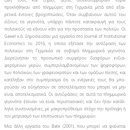
προκλήθηκαν από πλημμύρες στη Γερμανία μετά από εξαι­
ρετικά έντονες βροχοπτώσεις. Όταν συμβαίνουν αυτού του
είδους τα γεγονότα, υπάρχει πάντοτε κατακραυγή για τους
πολιτικούς να κάνουν κάτι για την προστασία των πολιτών. Οι
Gawel κ.ά. δημοσίευσαν μια εργασία στο Journal of Institutional
Economics το 2016, η οποία εξέτασε την αντίδραση των
πολιτικών στη Γερμανία σε σοβαρά πλημμυρικά γεγονό­τα.
Διερεύνησαν το προσωπικό συμφέρον διαφόρων ενδια­
φερόμενων μερών, συμπεριλαμβανομένων των ψηφοφόρων,
των πολιτικών, των γραφειοκρατών και των ομάδων πίεσης, και
κατέληξαν στο συμπέρασμα ότι οι ενέργειές τους θα μπο­
ρούσαν να οδηγήσουν σε αποτελέσματα που μπορεί να μην
είναι αποτελεσματικά. Οι αντιδράσεις σε αυτά τα πλημμυρικά
γεγονότα έτειναν να είναι περιστασιακές και δεν ήταν κατάλ­
ληλα συντονισμένες, με μακροπρόθεσμο στόχο την πρόληψη ή
τον μετριασμό των επιπτώσεων των πλημμυρών.
Μια άλλη εργασία του Bate (2001), που μπορεί να φαίνε­ται