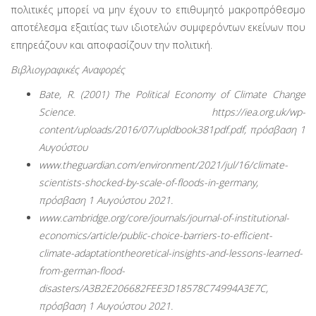
πολιτικές μπορεί να μην έχουν το επιθυμητό μακροπρόθεσμο
αποτέλεσμα εξαι­τίας των ιδιοτελών συμφερόντων εκείνων που
επηρεάζουν και αποφασίζουν την πολιτική.
Βιβλιογραφικές Αναφορές
Bate, R. (2001) The Political Economy of Climate Change
Science. https://iea.org.uk/wp-
content/uploads/2016/07/upldbook381pdf.pdf, πρόσβαση 1
Αυ­γούστου
www.theguardian.com/environment/2021/jul/16/climate-
scientists-shocked-by-scale-of-floods-in-germany,
πρόσβαση 1 Αυγούστου 2021.
www.cambridge.org/core/journals/journal-of-institutional-
economics/article/public-choice-barriers-to-efficient-
climate-adaptationtheoretical-insights-and-les­sons-learned-
from-german-flood-
disasters/A3B2E206682FEE3D18578C74994A3E7C,
πρόσβαση 1 Αυγούστου 2021.