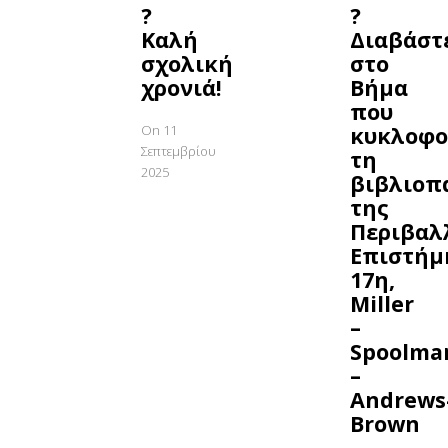
?
?
Καλή
Διαβάστ
σχολική
στο
χρονιά!
Βήμα
που
On 11
κυκλοφο
Σεπτεμβρίου
τη
2025
βιβλιοπ
της
Περιβαλ
Επιστήμ
17η,
Miller
–
Spoolma
–
Andrews
Brown