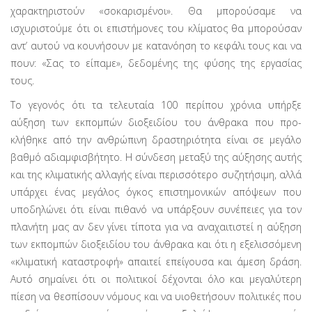
χαρακτηριστούν «σοκαρισμένοι». Θα μπορούσαμε να
ισχυριστούμε ότι οι επιστήμονες του κλίματος θα μπο­ρούσαν
αντ’ αυτού να κουνήσουν με κατανόηση το κεφάλι τους και να
πουν: «Σας το είπαμε», δεδομένης της φύσης της εργασίας
τους.
Το γεγονός ότι τα τελευταία 100 περίπου χρόνια υπήρξε
αύξηση των εκπομπών διοξειδίου του άνθρακα που προ­
κλήθηκε από την ανθρώπινη δραστηριότητα είναι σε μεγά­λο
βαθμό αδιαμφισβήτητο. Η σύνδεση μεταξύ της αύξησης αυτής
και της κλιματικής αλλαγής είναι περισσότερο συζη­τήσιμη, αλλά
υπάρχει ένας μεγάλος όγκος επιστημονικών απόψεων που
υποδηλώνει ότι είναι πιθανό να υπάρξουν συνέπειες για τον
πλανήτη μας αν δεν γίνει τίποτα για να αναχαιτιστεί η αύξηση
των εκπομπών διοξειδίου του άνθρα­κα και ότι η εξελισσόμενη
«κλιματική καταστροφή» απαιτεί επείγουσα και άμεση δράση.
Αυτό σημαίνει ότι οι πολιτικοί δέχονται όλο και μεγαλύτερη
πίεση να θεσπίσουν νόμους και να υιοθετήσουν πολιτικές που