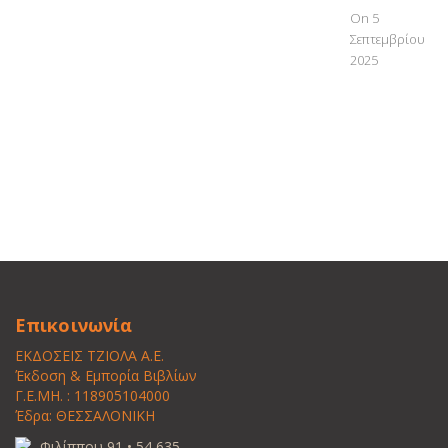
On 5
Σεπτεμβρίου
2025
Επικοινωνία
ΕΚΔΟΣΕΙΣ ΤΖΙΟΛΑ Α.Ε.
Έκδοση & Εμπορία Βιβλίων
Γ.Ε.ΜΗ. : 118905104000
Έδρα: ΘΕΣΣΑΛΟΝΙΚΗ
Φιλίππου 91 • 54 635