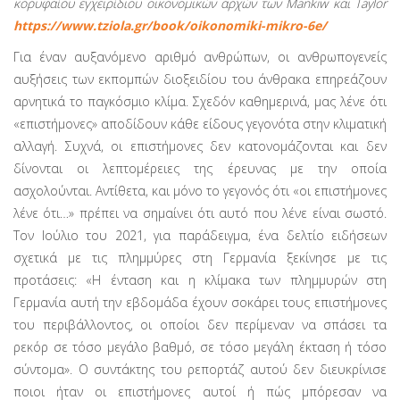
κορυφαίου εγχειρίδιου οικονομικών αρχών των
Mankiw και
Taylor
https://www.tziola.gr/book/oikonomiki-mikro-6e/
Για έναν αυξανόμενο αριθμό ανθρώπων, οι ανθρωπογενείς
αυξήσεις των εκπομπών διοξειδίου του άνθρακα επηρεά­ζουν
αρνητικά το παγκόσμιο κλίμα. Σχεδόν καθημερινά, μας λένε ότι
«επιστήμονες» αποδίδουν κάθε είδους γεγονότα στην κλιματική
αλλαγή. Συχνά, οι επιστήμονες δεν κατονο­μάζονται και δεν
δίνονται οι λεπτομέρειες της έρευνας με την οποία
ασχολούνται. Αντίθετα, και μόνο το γεγονός ότι «οι επιστήμονες
λένε ότι…» πρέπει να σημαίνει ότι αυτό που λένε είναι σωστό.
Τον Ιούλιο του 2021, για παράδειγμα, ένα δελτίο ειδήσεων
σχετικά με τις πλημμύρες στη Γερμανία ξε­κίνησε με τις
προτάσεις: «Η ένταση και η κλίμακα των πλημ­μυρών στη
Γερμανία αυτή την εβδομάδα έχουν σοκάρει τους επιστήμονες
του περιβάλλοντος, οι οποίοι δεν περίμεναν να σπάσει τα
ρεκόρ σε τόσο μεγάλο βαθμό, σε τόσο μεγάλη έκταση ή τόσο
σύντομα». Ο συντάκτης του ρεπορτάζ αυτού δεν διευκρίνισε
ποιοι ήταν οι επιστήμονες αυτοί ή πώς μπό­ρεσαν να