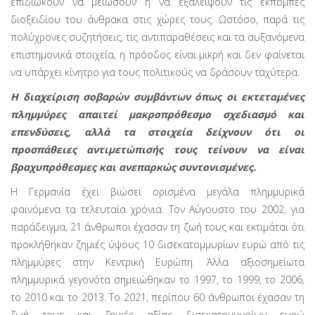
επιδιώκουν να μειώσουν ή να εξαλείψουν τις εκπομπές
διοξειδίου του άνθρακα στις χώρες τους. Ωστόσο, παρά τις
πολύχρονες συζητήσεις, τις αντιπαραθέσεις και τα αυξανόμενα
επιστημονικά στοιχεία, η πρόοδος είναι μικρή και δεν φαίνεται
να υπάρχει κίνητρο για τους πολιτικούς να δράσουν ταχύτερα.
Η διαχείριση σοβαρών συμβάντων όπως οι εκτεταμένες
πλημμύρες απαιτεί μακροπρόθεσμο σχεδιασμό και
επενδύσεις, αλλά τα στοιχεία δείχνουν ότι οι
προσπάθειες αντιμετώπισής τους τείνουν να είναι
βραχυπρόθεσμες και ανεπαρκώς συντονισμένες.
Η Γερμανία έχει βιώσει ορισμένα μεγάλα πλημμυρικά
φαινόμενα τα τελευταία χρόνια. Τον Αύγουστο του 2002, για
παράδειγμα, 21 άνθρωποι έχασαν τη ζωή τους και εκτιμάται ότι
προκλήθηκαν ζημιές ύψους 10 δισεκατομμυρίων ευρώ από τις
πλημμύρες στην Κεντρική Ευρώπη. Άλλα αξιοσημεί­ωτα
πλημμυρικά γεγονότα σημειώθηκαν το 1997, το 1999, το 2006,
το 2010 και το 2013. Το 2021, περίπου 60 άνθρωποι έχασαν τη
ζωή τους και ζημιές αξίας δισεκατομμυρίων ευρώ