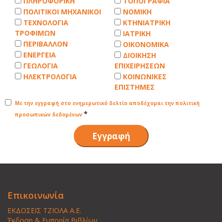
ΠΛΗΡΟΦΟΡΙΚΗ
ΤΟΠΟΓΡΑΦΙΑ
ΠΟΛΙΤΙΚΟΙ ΜΗΧΑΝΙΚΟΙ
ΝΟΜΙΚΗ
ΤΕΧΝΟΛΟΓΙΑ
ΚΤΗΝΙΑΤΡΙΚΗ
ΤΡΟΦΙΜΩΝ
ΙΑΤΡΙΚΗ
ΠΕΡΙΒΑΛΛΟΝ
ΟΙΚΟΝΟΜΙΚΑ
ΕΝΕΡΓΕΙΑ
ΔΙΟΙΚΗΣΗ
ΓΕΩΛOΓΙΑ
ΕΠΙΧΕΙΡΗΣΕΩΝ
ΗΛΕΚΤΡΟΛΟΓΙΑ
ΚΟΙΝΩΝΙΚΕΣ
ΕΠΙΣΤΗΜΕΣ
Με την εγγραφή στο ενημερωτικό δελτίο αποδέχομαι την πολιτική
*
προσωπικών δεδομένων
Επικοινωνία
ΕΚΔΟΣΕΙΣ ΤΖΙΟΛΑ Α.Ε.
Έκδοση & Εμπορία Βιβλίων