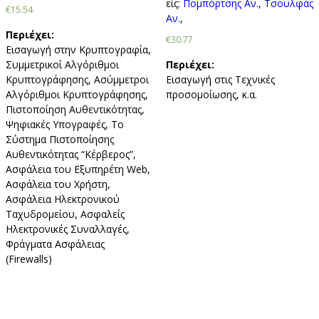
είς:
Πομπόρτσης Aν.
,
Τσουλφάς
€15.54
Αν.
,
Περιέχει:
€30.77
Εισαγωγή στην Κρυπτογραφία,
Συμμετρικοί Αλγόριθμοι
Περιέχει:
Κρυπτογράφησης, Ασύμμετροι
Εισαγωγή στις Τεχνικές
Αλγόριθμοι Κρυπτογράφησης,
προσομοίωσης, κ.α.
Πιστοποίηση Αυθεντικότητας,
Ψηφιακές Υπογραφές, Το
Σύστημα Πιστοποίησης
Αυθεντικότητας “Κέρβερος”,
Ασφάλεια του Εξυπηρέτη Web,
Ασφάλεια του Χρήστη,
Ασφάλεια Ηλεκτρονικού
Ταχυδρομείου, Ασφαλείς
Ηλεκτρονικές Συναλλαγές,
Φράγματα Ασφάλειας
(Firewalls)