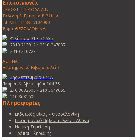
Επικοινωνία
ΕΚΔΟΣΕΙΣ ΤΖΙΟΛΑ Α.Ε.
Έκδοση & Εμπορία Βιβλίων
Γ.Ε.ΜΗ. : 118905104000
Έδρα: ΘΕΣΣΑΛΟΝΙΚΗ
Φιλίππου 91 • 54 635
2310 213912 • 2310 247887
2310 210729
ΑΘΗΝΑ
Επιστημονικό Βιβλιοπωλείο
3ης Σεπτεμβρίου 41Α
(Μάρνη & Αβέρωφ) ● 104 33
210 3632600 • 210 3648055
210 3632600
Πληροφορίες
Εκδοτικός Οίκος – Θεσσαλονίκη
Επιστημονικό Βιβλιοπωλείο – Αθήνα
Νομική Σημείωση
Τρόποι Πληρωμής