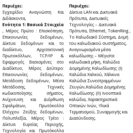
Περιέχει:
Περιέχει:
Εγχειρίδιο Αναγνώστη Και
Δίκτυα LAN και Δικτυακά
∆ιδάσκοντα,
Πρότυπα, Δικτυακές
Ενότητα 1: Βασικά Στοιχεία
Τεχνολογίες – Δικτυακά
, Μέρος Πρώτο : Επισκόπηση,
Πρότυπα, Ethernet, TokenRing ,
Επικοινωνίες δεδομένων,
Το Καλωδιακό Σύστημα, Δομή
Δίκτυα δεδομένων και το
του καλωδιακού συστήματος,
διαδίκτυο, Αρχιτεκτονική
Αναγνωρισμένα μέσα
Πρωτοκόλλων, TCP/IP &
καλωδίωσης – Μέγιστα
Εφαρμογές Βασισμένες στο
καλωδιακά μήκη, Καλώδια
Διαδίκτυο, Μέρος Δεύτερο:
Δομημένης Καλωδίωσης: (I)
Επικοινωνίες δεδομένων,
Καλώδια Χαλκού, Χάλκινα
Μετάδοση δεδομένων, Μέσα
Καλώδια Συνεστραμμένων
Μετάδοσης, Τεχνικές
Ζευγών,Καλώδια Δομημένης
κωδικοποίησης σήματος,
Καλωδίωσης: (ΙΙ) Ινοοπτικά
Ανίχνευση και Διόρθωση
καλώδια, Χαρακτηριστικά
Σφαλμάτων, Πρωτόκολλα
Οπτικών Ινών, Υλικά
Ελέγχου Ζεύξης δεδομένων,
Τερματισμού, Συναρμογής και
Πολυπλεξία, Μέρος Τρίτο :
Διασύνδεσης.
Δίκτυα Ευρείας Περιοχής,
Τεχνολογία και Πρωτόκολλα