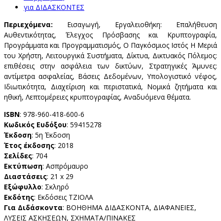
για ΔΙΔΑΣΚΟΝΤΕΣ
Περιεχόμενα:
Εισαγωγή, Εργαλειοθήκη: Επαλήθευση
Αυθεντικότητας, Έλεγχος Πρόσβασης και Κρυπτογραφία,
Προγράμματα και Προγραμματισμός, Ο Παγκόσμιος Ιστός Η Μεριά
του Χρήστη, Λειτουργικά Συστήματα, Δίκτυα, Δικτυακός Πόλεμος:
επιθέσεις στην ασφάλεια των δικτύων, Στρατηγικές Άμυνες:
αντίμετρα ασφαλείας, Βάσεις Δεδομένων, Υπολογιστικό νέφος,
Ιδιωτικότητα, Διαχείριση και περιστατικά, Νομικά ζητήματα και
ηθική, Λεπτομέρειες κρυπτογραφίας, Αναδυόμενα θέματα.
ISBN
: 978-960-418-600-6
Κωδικός Ευδόξου
: 59415278
Έκδοση
: 5η Έκδοση
Έτος έκδοσης
: 2018
Σελίδες
: 704
Εκτύπωση
: Ασπρόμαυρο
Διαστάσεις
: 21 x 29
Εξώφυλλο
: Σκληρό
Εκδότης
: Εκδόσεις ΤΖΙΟΛΑ
Για Διδάσκοντα
: ΒΟΗΘΗΜΑ ΔΙΔΑΣΚΟΝΤΑ, ΔΙΑΦΑΝΕΙΕΣ,
ΛΥΣΕΙΣ ΑΣΚΗΣΕΩΝ, ΣΧΗΜΑΤΑ/ΠΙΝΑΚΕΣ