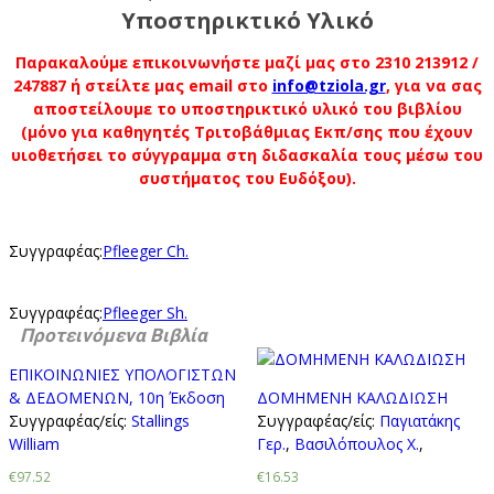
Υποστηρικτικό Υλικό
Παρακαλούμε επικοινωνήστε μαζί μας στο 2310 213912 /
247887 ή στείλτε μας email στο
info@tziola.gr
, για να σας
αποστείλουμε το υποστηρικτικό υλικό του βιβλίου
(μόνο για καθηγητές Τριτοβάθμιας Εκπ/σης που έχουν
υιοθετήσει το σύγγραμμα στη διδασκαλία τους μέσω του
συστήματος του Ευδόξου).
Συγγραφέας:
Pfleeger Ch.
Συγγραφέας:
Pfleeger Sh.
Προτεινόμενα Βιβλία
ΕΠΙΚΟΙΝΩΝΙΕΣ ΥΠΟΛΟΓΙΣΤΩΝ
& ΔΕΔΟΜΕΝΩΝ, 10η Έκδοση
ΔΟΜΗΜΕΝΗ ΚΑΛΩΔΙΩΣΗ
Συγγραφέας/είς:
Stallings
Συγγραφέας/είς:
Παγιατάκης
William
Γερ.
,
Βασιλόπουλος Χ.
,
€97.52
€16.53