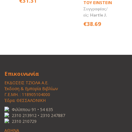
€31.31
ΤΟΥ ΕINSTEIN
Συγγραφέας/
είς:
Hartle J.
€38.69
Επικοινωνία
ΕΚΔΟΣΕΙΣ ΤΖΙΟΛΑ Α.Ε.
Έκδοση & Εμπορία Βιβλίων
Γ.Ε.ΜΗ. : 118905104000
Έδρα: ΘΕΣΣΑΛΟΝΙΚΗ
Φιλίππου 91 • 54 635
2310 213912 • 2310 247887
2310 210729
ΑΘΗΝΑ