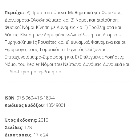
Περιέχει:
Α) Προαπαιτούμενα: Μαθηματικά για Φυσικούς-
Διανύσματα-Ολοκληρώματα κ.α. Β) Νόμοι και Διαίσθηση:
Φυσικοί Νόμοι-Κίνηση με Δυνάμεις κ.α. Γ) Προβλήματα και
Λύσεις: Κίνηση των Δορυφόρων-Ανακάλυψη του Ατομικού
Πυρήνα-Χημικές Ρουκέτες κ.α. Δ) Δυναμικά Φαινόμενα και οι
Εφαρμογές τους: Γυροσκόπιο-Τεχνητός Ορίζοντας-
Επιταχυνσιόμετρα-Στροφορμή κ.α. Ε) Επιλεγμένες Ασκήσεις:
Νόμοι του Kepler-Νόμοι του Νεύτωνα-Δυνάμεις-Δυναμικά και
Πεδία-Περιστροφή-Ροπή κ.α.
ISBN
: 978-960-418-183-4
Κωδικός Ευδόξου
: 18549001
Έτος έκδοσης
: 2010
Σελίδες
: 178
Διαστάσεις
: 17 x 24