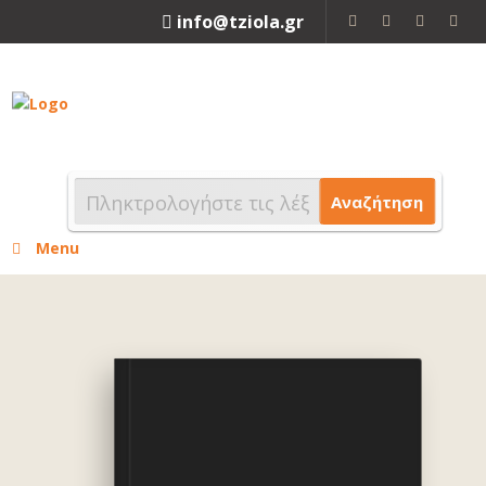
info@tziola.gr
2310 213912
Αναζήτηση
Menu