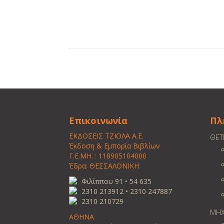
Επικοινωνία
Πλ
ΕΚΔΟΣΕΙΣ ΤΖΙΟΛΑ Α.Ε.
ΘΕΤ
Έκδοση & Εμπορία Βιβλίων
Γ.Ε.ΜΗ. : 118905104000
Έδρα: ΘΕΣΣΑΛΟΝΙΚΗ
Φιλίππου 91 • 54 635
2310 213912 • 2310 247887
2310 210729
ΜΗΧ
ΑΘΗΝΑ