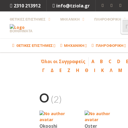
2310 213912
info@tziola.gr
ΘΕΤΙΚΕΣ ΕΠΙΣΤΗΜΕΣ
ΜΗΧΑΝΙΚΗ
ΠΛΗΡΟΦΟΡΙΚΗ
ΒΟΗΘΗΜΑΤΑ
ΘΕΤΙΚΕΣ ΕΠΙΣΤΗΜΕΣ
ΜΗΧΑΝΙΚΗ
ΠΛΗΡΟΦΟΡΙΚΗ
Όλοι οι Συγγραφείς
A
B
C
D
Γ
Δ
Ε
Ζ
Η
Θ
Ι
Κ
Λ
Μ
O
(2)
Okooshi
Oster