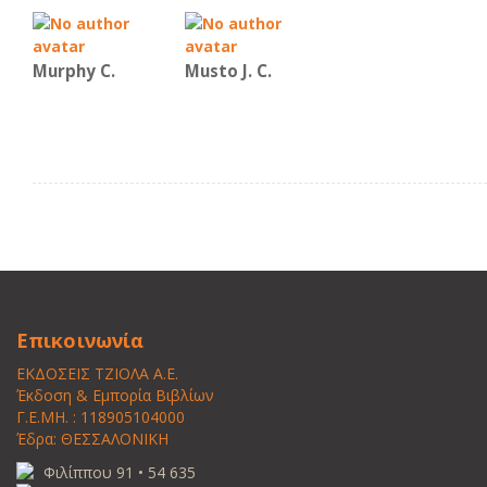
Murphy C.
Musto J. C.
Επικοινωνία
ΕΚΔΟΣΕΙΣ ΤΖΙΟΛΑ Α.Ε.
Έκδοση & Εμπορία Βιβλίων
Γ.Ε.ΜΗ. : 118905104000
Έδρα: ΘΕΣΣΑΛΟΝΙΚΗ
Φιλίππου 91 • 54 635