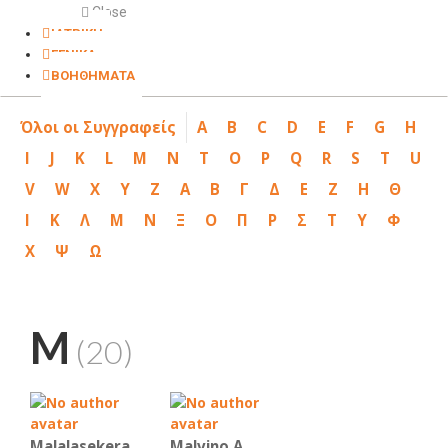
Close
ΙΑΤΡΙΚΗ
ΓΕΝΙΚΑ
ΒΟΗΘΗΜΑΤΑ
Όλοι οι Συγγραφείς
A
B
C
D
E
F
G
H
I
J
K
L
M
N
T
O
P
Q
R
S
T
U
V
W
X
Y
Z
Α
Β
Γ
Δ
Ε
Ζ
Η
Θ
Ι
Κ
Λ
Μ
Ν
Ξ
Ο
Π
Ρ
Σ
Τ
Υ
Φ
Χ
Ψ
Ω
M
(20)
Malalasekera
Malvino Α.