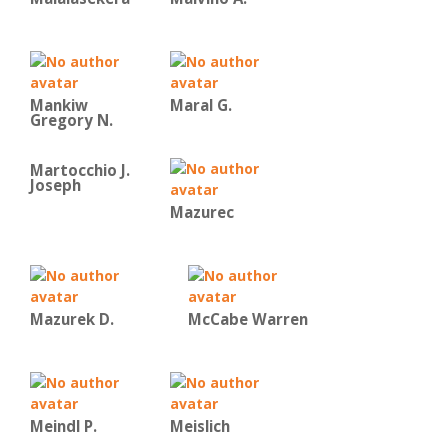
Mankiw
Maral G.
Gregory N.
Martocchio J.
Joseph
Mazurec
Mazurek D.
McCabe Warren
Meindl P.
Meislich