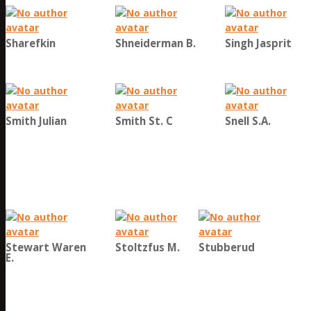
Sharefkin
Shneiderman B.
Singh Jasprit
Smith Julian
Smith St. C
Snell S.A.
Stewart Waren
Stoltzfus M.
Stubberud
E.