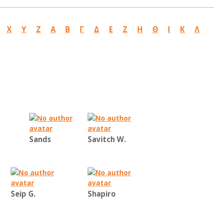
X
Y
Z
Α
Β
Γ
Δ
Ε
Ζ
Η
Θ
Ι
Κ
Λ
Sands
Savitch W.
Seip G.
Shapiro