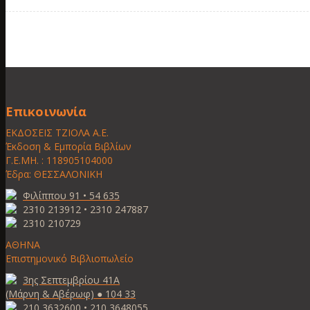
Επικοινωνία
ΕΚΔΟΣΕΙΣ ΤΖΙΟΛΑ Α.Ε.
Έκδοση & Εμπορία Βιβλίων
Γ.Ε.ΜΗ. : 118905104000
Έδρα: ΘΕΣΣΑΛΟΝΙΚΗ
Φιλίππου 91 • 54 635
2310 213912 • 2310 247887
2310 210729
ΑΘΗΝΑ
Επιστημονικό Βιβλιοπωλείο
3ης Σεπτεμβρίου 41Α
(Μάρνη & Αβέρωφ) ● 104 33
210 3632600 • 210 3648055