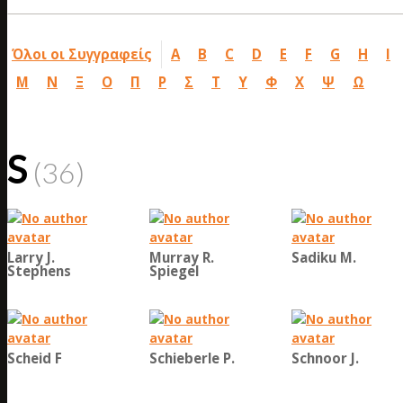
Όλοι οι Συγγραφείς
A
B
C
D
E
F
G
H
I
Μ
Ν
Ξ
Ο
Π
Ρ
Σ
Τ
Υ
Φ
Χ
Ψ
Ω
S
(36)
Larry J.
Murray R.
Sadiku M.
Stephens
Spiegel
Scheid F
Schieberle P.
Schnoor J.