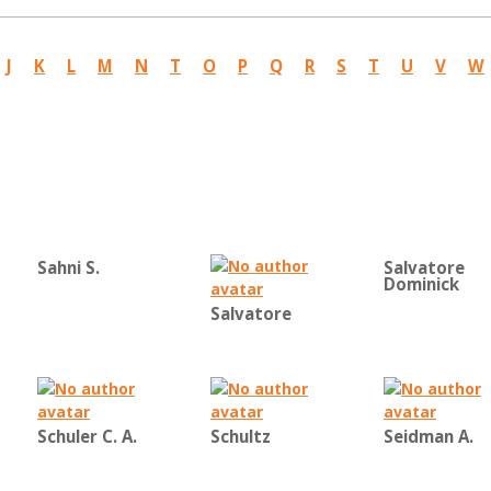
J
K
L
M
N
T
O
P
Q
R
S
T
U
V
W
Sahni S.
Salvatore
Dominick
Salvatore
Schuler C. A.
Schultz
Seidman A.