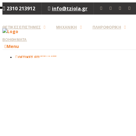
2310 213912
info@tziola.gr
ΘΕΤΙΚΕΣ ΕΠΙΣΤΗΜΕΣ
ΜΗΧΑΝΙΚΗ
ΠΛΗΡΟΦΟΡΙΚΗ
ΒΟΗΘΗΜΑΤΑ
Menu
ΘΕΤΙΚΕΣ ΕΠΙΣΤΗΜΕΣ
ΜΑΘΗΜΑΤΙΚΑ
ΦΥΣΙΚΗ
ΧΗΜΕΙΑ
ΒΙΟΛΟΓΙΑ
Close
ΜΗΧΑΝΙΚΗ
ΜΗΧΑΝΟΛΟΓΙΑ
ΗΛΕΚΤΡΟΛΟΓΙΑ
ΜΗΧΑΝΙΚΗ
ΠΕΡΙΒΑΛΛΟΝΤΟΣ
ΧΗΜΙΚΗ
ΜΗΧΑΝΙΚΗ