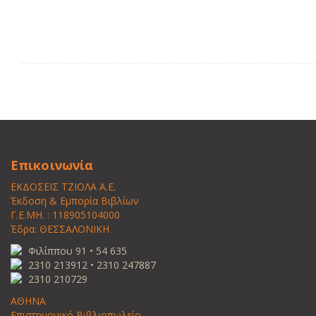
Επικοινωνία
ΕΚΔΟΣΕΙΣ ΤΖΙΟΛΑ Α.Ε.
Έκδοση & Εμπορία Βιβλίων
Γ.Ε.ΜΗ. : 118905104000
Έδρα: ΘΕΣΣΑΛΟΝΙΚΗ
Φιλίππου 91 • 54 635
2310 213912 • 2310 247887
2310 210729
ΑΘΗΝΑ
Επιστημονικό Βιβλιοπωλείο