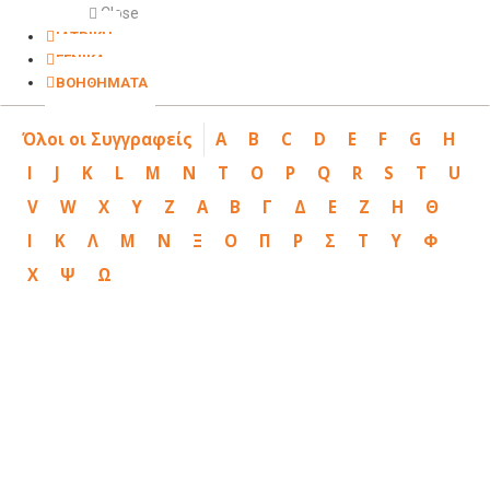
Close
ΙΑΤΡΙΚΗ
ΓΕΝΙΚΑ
ΒΟΗΘΗΜΑΤΑ
Όλοι οι Συγγραφείς
A
B
C
D
E
F
G
H
I
J
K
L
M
N
T
O
P
Q
R
S
T
U
V
W
X
Y
Z
Α
Β
Γ
Δ
Ε
Ζ
Η
Θ
Ι
Κ
Λ
Μ
Ν
Ξ
Ο
Π
Ρ
Σ
Τ
Υ
Φ
Χ
Ψ
Ω