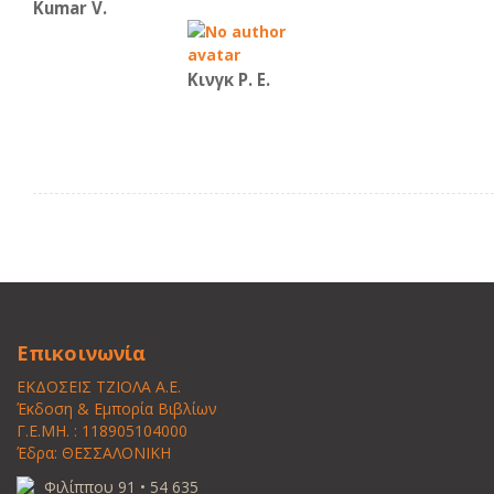
Kumar V.
Κινγκ Ρ. Ε.
Επικοινωνία
ΕΚΔΟΣΕΙΣ ΤΖΙΟΛΑ Α.Ε.
Έκδοση & Εμπορία Βιβλίων
Γ.Ε.ΜΗ. : 118905104000
Έδρα: ΘΕΣΣΑΛΟΝΙΚΗ
Φιλίππου 91 • 54 635