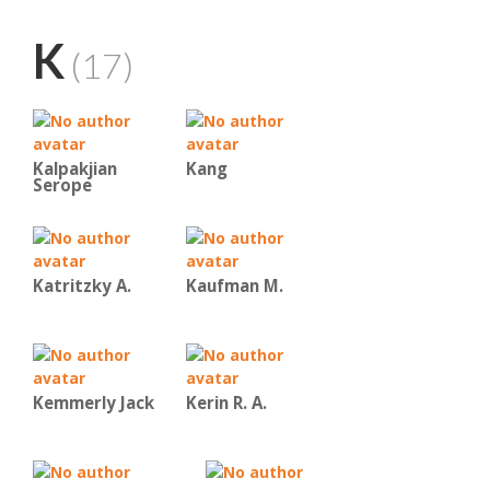
K
(17)
Kalpakjian
Kang
Serope
Katritzky A.
Kaufman Μ.
Kemmerly Jack
Kerin R. A.