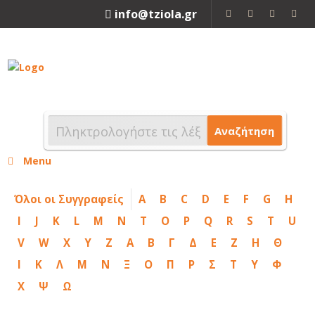
info@tziola.gr
2310 213912
Αναζήτηση
Menu
Όλοι οι Συγγραφείς
A
B
C
D
E
F
G
H
I
J
K
L
M
N
T
O
P
Q
R
S
T
U
V
W
X
Y
Z
Α
Β
Γ
Δ
Ε
Ζ
Η
Θ
Ι
Κ
Λ
Μ
Ν
Ξ
Ο
Π
Ρ
Σ
Τ
Υ
Φ
Χ
Ψ
Ω