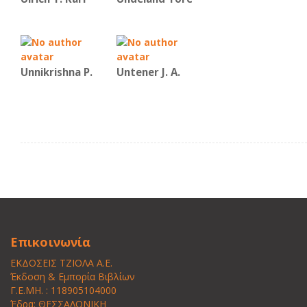
Unnikrishna P.
Untener J. A.
Επικοινωνία
ΕΚΔΟΣΕΙΣ ΤΖΙΟΛΑ Α.Ε.
Έκδοση & Εμπορία Βιβλίων
Γ.Ε.ΜΗ. : 118905104000
Έδρα: ΘΕΣΣΑΛΟΝΙΚΗ