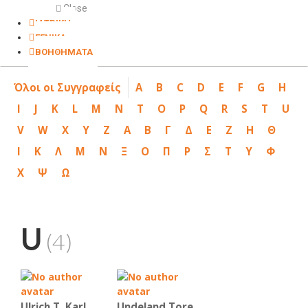
Close
ΙΑΤΡΙΚΗ
ΓΕΝΙΚΑ
ΒΟΗΘΗΜΑΤΑ
Όλοι οι Συγγραφείς
A
B
C
D
E
F
G
H
I
J
K
L
M
N
T
O
P
Q
R
S
T
U
V
W
X
Y
Z
Α
Β
Γ
Δ
Ε
Ζ
Η
Θ
Ι
Κ
Λ
Μ
Ν
Ξ
Ο
Π
Ρ
Σ
Τ
Υ
Φ
Χ
Ψ
Ω
U
(4)
Ulrich T. Karl
Undeland Tore