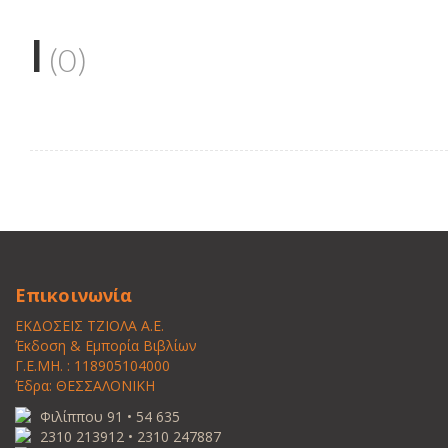
I
(0)
Επικοινωνία
ΕΚΔΟΣΕΙΣ ΤΖΙΟΛΑ Α.Ε.
Έκδοση & Εμπορία Βιβλίων
Γ.Ε.ΜΗ. : 118905104000
Έδρα: ΘΕΣΣΑΛΟΝΙΚΗ
Φιλίππου 91 • 54 635
2310 213912 • 2310 247887