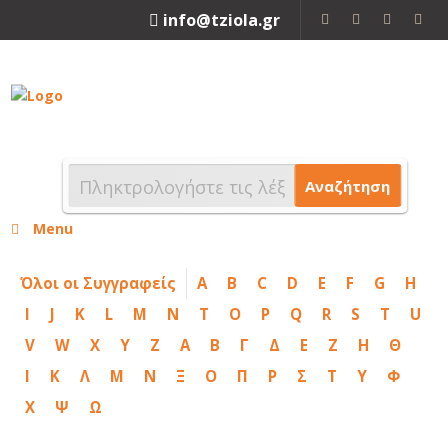
info@tziola.gr
2310 213912
Αναζήτηση
Menu
Όλοι οι Συγγραφείς
A
B
C
D
E
F
G
H
I
J
K
L
M
N
T
O
P
Q
R
S
T
U
V
W
X
Y
Z
Α
Β
Γ
Δ
Ε
Ζ
Η
Θ
Ι
Κ
Λ
Μ
Ν
Ξ
Ο
Π
Ρ
Σ
Τ
Υ
Φ
Χ
Ψ
Ω