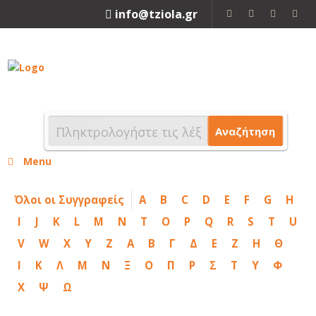
info@tziola.gr
2310 213912
Αναζήτηση
Menu
Όλοι οι Συγγραφείς
A
B
C
D
E
F
G
H
I
J
K
L
M
N
T
O
P
Q
R
S
T
U
V
W
X
Y
Z
Α
Β
Γ
Δ
Ε
Ζ
Η
Θ
Ι
Κ
Λ
Μ
Ν
Ξ
Ο
Π
Ρ
Σ
Τ
Υ
Φ
Χ
Ψ
Ω