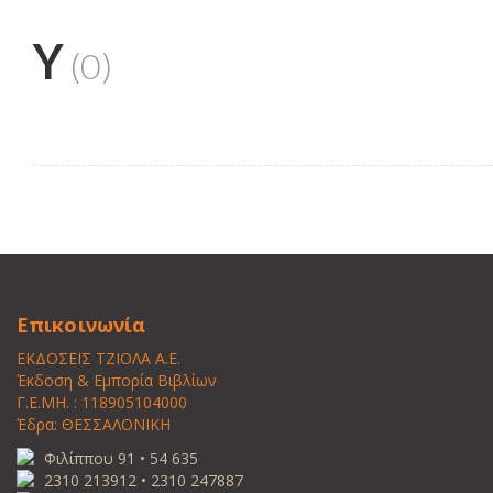
Y
(0)
Επικοινωνία
ΕΚΔΟΣΕΙΣ ΤΖΙΟΛΑ Α.Ε.
Έκδοση & Εμπορία Βιβλίων
Γ.Ε.ΜΗ. : 118905104000
Έδρα: ΘΕΣΣΑΛΟΝΙΚΗ
Φιλίππου 91 • 54 635
2310 213912 • 2310 247887