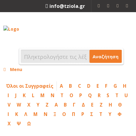
info@tziola.gr
2310 213912
Αναζήτηση
Menu
Όλοι οι Συγγραφείς
A
B
C
D
E
F
G
H
I
J
K
L
M
N
T
O
P
Q
R
S
T
U
V
W
X
Y
Z
Α
Β
Γ
Δ
Ε
Ζ
Η
Θ
Ι
Κ
Λ
Μ
Ν
Ξ
Ο
Π
Ρ
Σ
Τ
Υ
Φ
Χ
Ψ
Ω