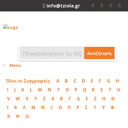
info@tziola.gr
2310 213912
Αναζήτηση
Menu
Όλοι οι Συγγραφείς
A
B
C
D
E
F
G
H
I
J
K
L
M
N
T
O
P
Q
R
S
T
U
V
W
X
Y
Z
Α
Β
Γ
Δ
Ε
Ζ
Η
Θ
Ι
Κ
Λ
Μ
Ν
Ξ
Ο
Π
Ρ
Σ
Τ
Υ
Φ
Χ
Ψ
Ω