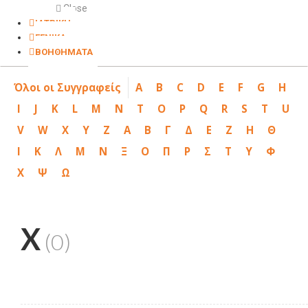
Close
ΙΑΤΡΙΚΗ
ΓΕΝΙΚΑ
ΒΟΗΘΗΜΑΤΑ
Όλοι οι Συγγραφείς
A
B
C
D
E
F
G
H
I
J
K
L
M
N
T
O
P
Q
R
S
T
U
V
W
X
Y
Z
Α
Β
Γ
Δ
Ε
Ζ
Η
Θ
Ι
Κ
Λ
Μ
Ν
Ξ
Ο
Π
Ρ
Σ
Τ
Υ
Φ
Χ
Ψ
Ω
X
(0)