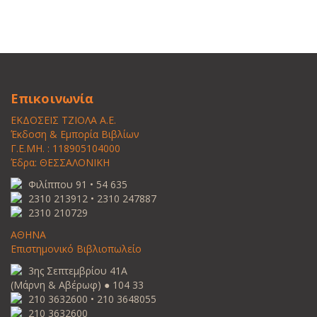
Επικοινωνία
ΕΚΔΟΣΕΙΣ ΤΖΙΟΛΑ Α.Ε.
Έκδοση & Εμπορία Βιβλίων
Γ.Ε.ΜΗ. : 118905104000
Έδρα: ΘΕΣΣΑΛΟΝΙΚΗ
Φιλίππου 91 • 54 635
2310 213912 • 2310 247887
2310 210729
ΑΘΗΝΑ
Επιστημονικό Βιβλιοπωλείο
3ης Σεπτεμβρίου 41Α
(Μάρνη & Αβέρωφ) ● 104 33
210 3632600 • 210 3648055
210 3632600