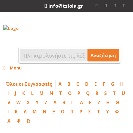
info@tziola.gr
2310 213912
Αναζήτηση
Menu
Όλοι οι Συγγραφείς
A
B
C
D
E
F
G
H
I
J
K
L
M
N
T
O
P
Q
R
S
T
U
V
W
X
Y
Z
Α
Β
Γ
Δ
Ε
Ζ
Η
Θ
Ι
Κ
Λ
Μ
Ν
Ξ
Ο
Π
Ρ
Σ
Τ
Υ
Φ
Χ
Ψ
Ω