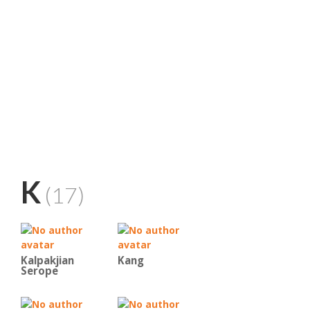
K
(17)
Kalpakjian
Kang
Serope