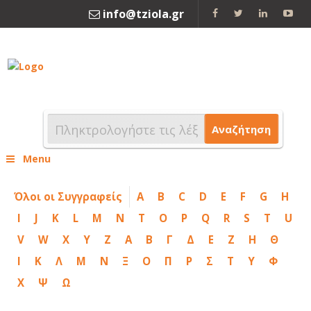
info@tziola.gr
2310 213912
Αναζήτηση
Menu
Όλοι οι Συγγραφείς
A
B
C
D
E
F
G
H
I
J
K
L
M
N
T
O
P
Q
R
S
T
U
V
W
X
Y
Z
Α
Β
Γ
Δ
Ε
Ζ
Η
Θ
Ι
Κ
Λ
Μ
Ν
Ξ
Ο
Π
Ρ
Σ
Τ
Υ
Φ
Χ
Ψ
Ω