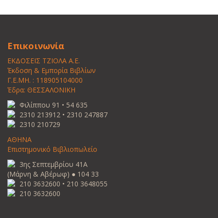
Επικοινωνία
ΕΚΔΟΣΕΙΣ ΤΖΙΟΛΑ Α.Ε.
Έκδοση & Εμπορία Βιβλίων
Γ.Ε.ΜΗ. : 118905104000
Έδρα: ΘΕΣΣΑΛΟΝΙΚΗ
Φιλίππου 91 • 54 635
2310 213912 • 2310 247887
2310 210729
ΑΘΗΝΑ
Επιστημονικό Βιβλιοπωλείο
3ης Σεπτεμβρίου 41Α
(Μάρνη & Αβέρωφ) ● 104 33
210 3632600 • 210 3648055
210 3632600