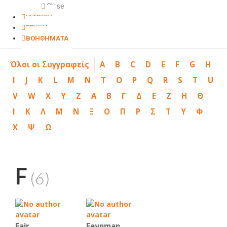
Close
ΙΑΤΡΙΚΗ
ΓΕΝΙΚΑ
ΒΟΗΘΗΜΑΤΑ
Όλοι οι Συγγραφείς
A
B
C
D
E
F
G
H
I
J
K
L
M
N
T
O
P
Q
R
S
T
U
V
W
X
Y
Z
Α
Β
Γ
Δ
Ε
Ζ
Η
Θ
Ι
Κ
Λ
Μ
Ν
Ξ
Ο
Π
Ρ
Σ
Τ
Υ
Φ
Χ
Ψ
Ω
F
(6)
Fair
Feynman