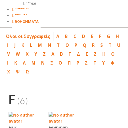
Close
ΙΑΤΡΙΚΗ
ΓΕΝΙΚΑ
ΒΟΗΘΗΜΑΤΑ
Όλοι οι Συγγραφείς
A
B
C
D
E
F
G
H
I
J
K
L
M
N
T
O
P
Q
R
S
T
U
V
W
X
Y
Z
Α
Β
Γ
Δ
Ε
Ζ
Η
Θ
Ι
Κ
Λ
Μ
Ν
Ξ
Ο
Π
Ρ
Σ
Τ
Υ
Φ
Χ
Ψ
Ω
F
(6)
Fair
Feynman