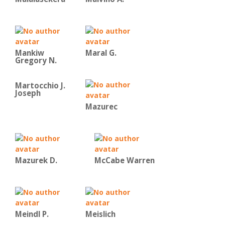
Mankiw
Maral G.
Gregory N.
Martocchio J.
Joseph
Mazurec
Mazurek D.
McCabe Warren
Meindl P.
Meislich