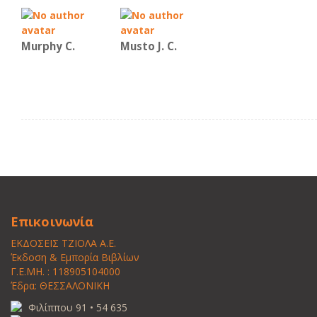
Murphy C.
Musto J. C.
Επικοινωνία
ΕΚΔΟΣΕΙΣ ΤΖΙΟΛΑ Α.Ε.
Έκδοση & Εμπορία Βιβλίων
Γ.Ε.ΜΗ. : 118905104000
Έδρα: ΘΕΣΣΑΛΟΝΙΚΗ
Φιλίππου 91 • 54 635