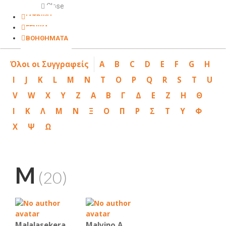
Close
ΙΑΤΡΙΚΗ
ΓΕΝΙΚΑ
ΒΟΗΘΗΜΑΤΑ
Όλοι οι Συγγραφείς
A
B
C
D
E
F
G
H
I
J
K
L
M
N
T
O
P
Q
R
S
T
U
V
W
X
Y
Z
Α
Β
Γ
Δ
Ε
Ζ
Η
Θ
Ι
Κ
Λ
Μ
Ν
Ξ
Ο
Π
Ρ
Σ
Τ
Υ
Φ
Χ
Ψ
Ω
M
(20)
Malalasekera
Malvino Α.