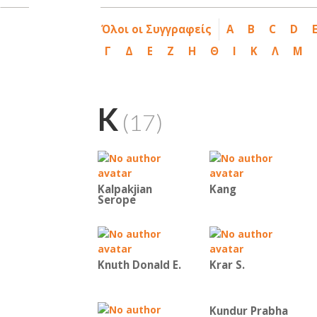
Όλοι οι Συγγραφείς
A
B
C
D
Γ
Δ
Ε
Ζ
Η
Θ
Ι
Κ
Λ
Μ
K
(17)
Kalpakjian
Kang
Serope
Knuth Donald E.
Krar S.
Kundur Prabha