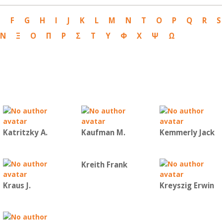
E
F
G
H
I
J
K
L
M
N
T
O
P
Q
R
S
Ν
Ξ
Ο
Π
Ρ
Σ
Τ
Υ
Φ
Χ
Ψ
Ω
Katritzky A.
Kaufman Μ.
Kemmerly Jack
Kreith Frank
Kraus J.
Kreyszig Erwin