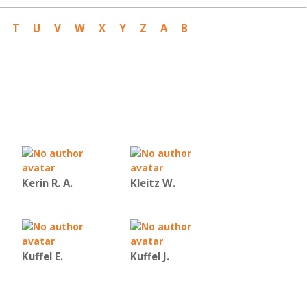
T
U
V
W
X
Y
Z
Α
Β
Kerin R. A.
Kleitz W.
Kuffel E.
Kuffel J.