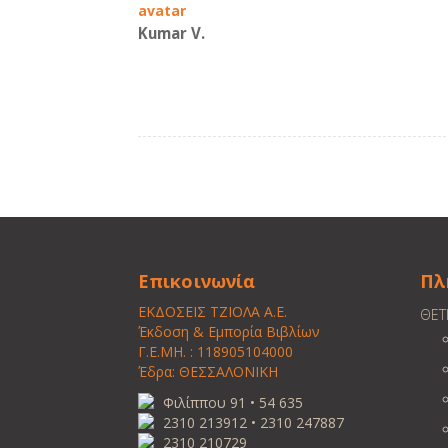
Kumar V.
Επικοινωνία
Πλ
ΕΚΔΟΣΕΙΣ ΤΖΙΟΛΑ Α.Ε.
ΘΕΤ
Έκδοση & Εμπορία Βιβλίων
Γ.Ε.ΜΗ. : 118905104000
Έδρα: ΘΕΣΣΑΛΟΝΙΚΗ
Φιλίππου 91 • 54 635
2310 213912 • 2310 247887
2310 210729