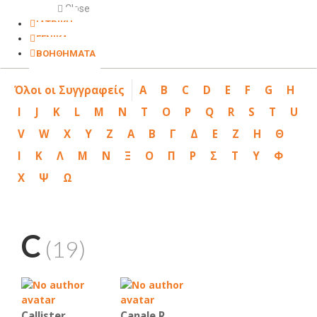
Close
ΙΑΤΡΙΚΗ
ΓΕΝΙΚΑ
ΒΟΗΘΗΜΑΤΑ
Όλοι οι Συγγραφείς
A
B
C
D
E
F
G
H
I
J
K
L
M
N
T
O
P
Q
R
S
T
U
V
W
X
Y
Z
Α
Β
Γ
Δ
Ε
Ζ
Η
Θ
Ι
Κ
Λ
Μ
Ν
Ξ
Ο
Π
Ρ
Σ
Τ
Υ
Φ
Χ
Ψ
Ω
C
(19)
Callister
Canale R.