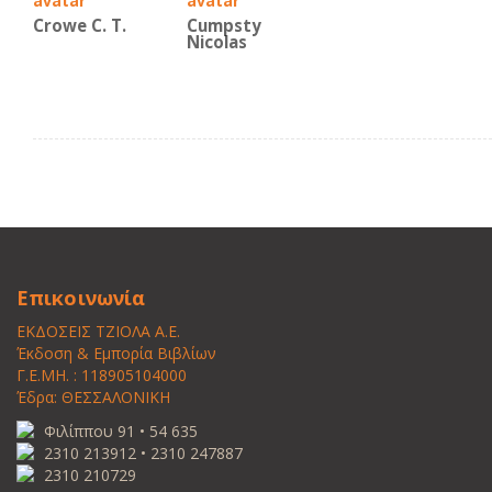
Crowe C. T.
Cumpsty
Nicolas
Επικοινωνία
ΕΚΔΟΣΕΙΣ ΤΖΙΟΛΑ Α.Ε.
Έκδοση & Εμπορία Βιβλίων
Γ.Ε.ΜΗ. : 118905104000
Έδρα: ΘΕΣΣΑΛΟΝΙΚΗ
Φιλίππου 91 • 54 635
2310 213912 • 2310 247887
2310 210729