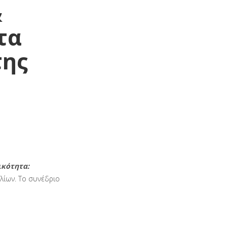
&
τα
της
ικότητα:
λίων. Το συνέδριο