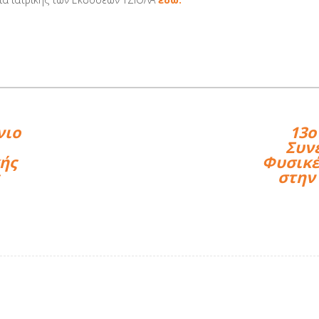
νιο
13ο
Συνέ
ής
Φυσικέ
στην