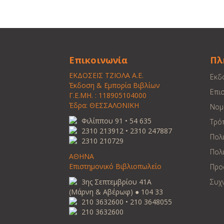
Επικοινωνία
Πλ
ΕΚΔΟΣΕΙΣ ΤΖΙΟΛΑ Α.Ε.
Εκδ
Έκδοση & Εμπορία Βιβλίων
Επι
Γ.Ε.ΜΗ. : 118905104000
Έδρα: ΘΕΣΣΑΛΟΝΙΚΗ
Νομ
Φιλίππου 91 • 54 635
Τρό
2310 213912 • 2310 247887
Πολ
2310 210729
Πολι
ΑΘΗΝΑ
Επιστημονικό Βιβλιοπωλείο
Προ
3ης Σεπτεμβρίου 41Α
Συχ
(Μάρνη & Αβέρωφ) ● 104 33
210 3632600 • 210 3648055
210 3632600