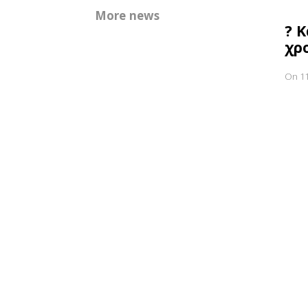
More news
? 
χρ
On 11