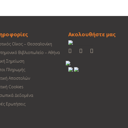
ηροφορίες
Ακολουθήστε μας
οτικός Οίκος – Θεσσαλονίκη
στημονικό Βιβλιοπωλείο – Αθήνα
ική Σημείωση
ποι Πληρωμής
ιτική Αποστολών
τική Cookies
σωπικά Δεδομένα
νές Ερωτήσεις