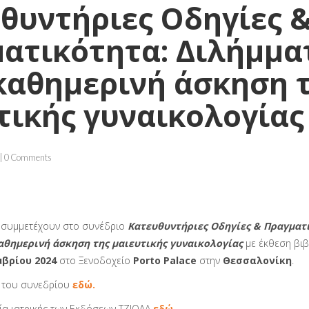
θυντήριες Οδηγίες 
ατικότητα: Διλήμμα
καθημερινή άσκηση 
τικής γυναικολογίας
| 0 Comments
Α συμμετέχουν στο συνέδριο
Κατευθυντήριες Οδηγίες & Πραγματ
αθημερινή άσκηση της μαιευτικής γυναικολογίας
με έκθεση βιβ
μβρίου 2024
στο Ξενοδοχείο
Porto Palace
στην
Θεσσαλονίκη
.
α του συνεδρίου
εδώ.
ία ιατρικής των Εκδόσεων ΤΖΙΟΛΑ
εδώ.