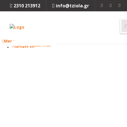
2310 213912
info@tziola.gr
Menu
ΘΕΤΙΚΕΣ ΕΠΙΣΤΗΜΕΣ
ΜΑΘΗΜΑΤΙΚΑ
ΦΥΣΙΚΗ
ΧΗΜΕΙΑ
ΒΙΟΛΟΓΙΑ
Κλείσιμο
ΜΗΧΑΝΙΚΗ
ΜΗΧΑΝΟΛΟΓΙΑ
ΗΛΕΚΤΡΟΛΟΓΙΑ
ΜΗΧΑΝΙΚΗ
ΠΕΡΙΒΑΛΛΟΝΤΟΣ
ΧΗΜΙΚΗ
ΜΗΧΑΝΙΚΗ
ΤΕΧΝΟΛΟΓΙΑ