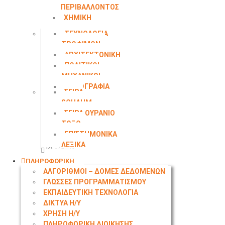
ΠΕΡΙΒΑΛΛΟΝΤΟΣ
ΧΗΜΙΚΗ
ΜΗΧΑΝΙΚΗ
ΤΕΧΝΟΛΟΓΙΑ
ΤΡΟΦΙΜΩΝ
ΑΡΧΙΤΕΚΤΟΝΙΚΗ
ΠΟΛΙΤΙΚΟΙ
ΜΗΧΑΝΙΚΟΙ
ΤΟΠΟΓΡΑΦΙΑ
ΣΕΙΡΑ
SCHAUM
ΣΕΙΡΑ ΟΥΡΑΝΙΟ
ΤΟΞΟ
ΕΠΙΣΤΗΜΟΝΙΚΑ
ΛΕΞΙΚΑ
Κλείσιμο
ΠΛΗΡΟΦΟΡΙΚΗ
ΑΛΓΟΡΙΘΜΟΙ – ΔΟΜΕΣ ΔΕΔΟΜΕΝΩΝ
ΓΛΩΣΣΕΣ ΠΡΟΓΡΑΜΜΑΤΙΣΜΟΥ
ΕΚΠΑΙΔΕΥΤΙΚΗ ΤΕΧΝΟΛΟΓΙΑ
ΔΙΚΤΥΑ Η/Υ
ΧΡΗΣΗ Η/Υ
ΠΛΗΡΟΦΟΡΙΚΗ ΔΙΟΙΚΗΣΗΣ