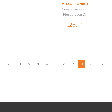
ΜΗΧΑΤΡΟΝΙΚΗ
Συγγραφέας/είς:
Nesculescu D.
€26.11
…
<
1
2
3
5
6
7
8
9
>