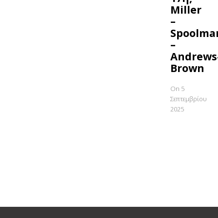
Miller
–
Spoolma
–
Andrews
Brown
On 5
Σεπτεμβρίου
2025