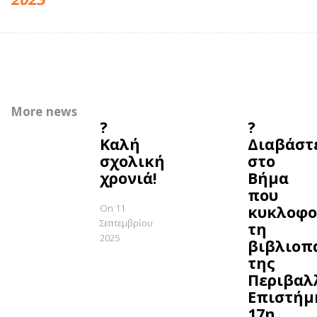
More news
?
?
Καλή
Διαβάστ
σχολική
στο
χρονιά!
Βήμα
που
On 11
κυκλοφο
Σεπτεμβρίου
τη
2025
βιβλιοπ
της
Περιβαλ
Επιστήμ
17η,