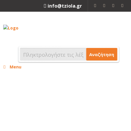
info@tziola.gr
2310 213912
Αναζήτηση
Menu