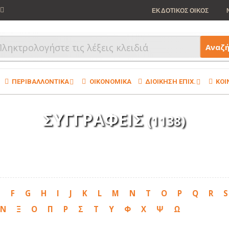
ΕΚΔΟΤΙΚΟΣ ΟΙΚΟΣ
Αναζ
ΠΕΡΙΒΑΛΛΟΝΤΙΚΑ
ΟΙΚΟΝΟΜΙΚΑ
ΔΙΟΙΚΗΣΗ ΕΠΙΧ.
ΚΟΙ
ΣΥΓΓΡΑΦΕΙΣ
(1138)
E
F
G
H
I
J
K
L
M
N
T
O
P
Q
R
S
Ν
Ξ
Ο
Π
Ρ
Σ
Τ
Υ
Φ
Χ
Ψ
Ω