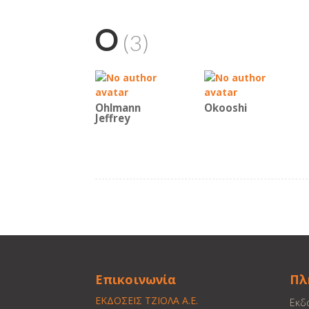
O
(3)
Ohlmann
Okooshi
Jeffrey
Επικοινωνία
Πλ
ΕΚΔΟΣΕΙΣ ΤΖΙΟΛΑ Α.Ε.
Εκδ