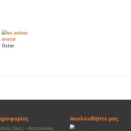
Oster
ηροφορίες
Ακολουθήστε μας
οτικός Οίκος – Θεσσαλονίκη