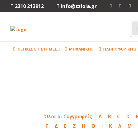
2310 213912
info@tziola.gr
ΘΕΤΙΚΕΣ ΕΠΙΣΤΗΜΕΣ
ΜΗΧΑΝΙΚΗ
ΠΛΗΡΟΦΟΡΙΚΗ
Όλοι οι Συγγραφείς
A
B
C
D
Γ
Δ
Ε
Ζ
Η
Θ
Ι
Κ
Λ
Μ