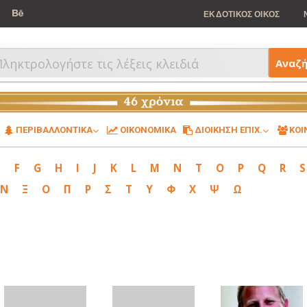
ΕΚΔΟΤΙΚΟΣ ΟΙΚΟΣ
Αναζ
ΠΕΡΙΒΑΛΛΟΝΤΙΚΑ
ΟΙΚΟΝΟΜΙΚΑ
ΔΙΟΙΚΗΣΗ ΕΠΙΧ.
ΚΟΙ
E
F
G
H
I
J
K
L
M
N
T
O
P
Q
R
S
Ν
Ξ
Ο
Π
Ρ
Σ
Τ
Υ
Φ
Χ
Ψ
Ω