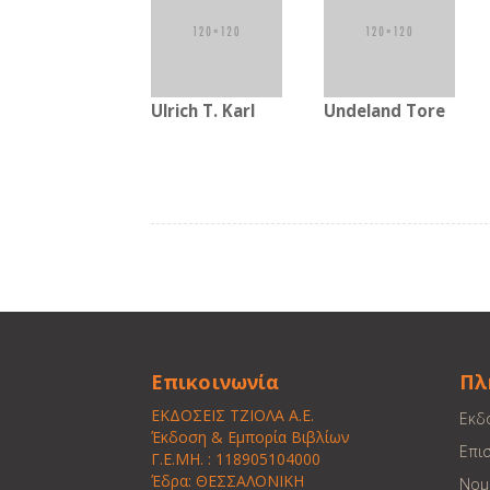
Ulrich T. Karl
Undeland Tore
Επικοινωνία
Πλ
ΕΚΔΟΣΕΙΣ ΤΖΙΟΛΑ Α.Ε.
Εκδ
Έκδοση & Εμπορία Βιβλίων
Επι
Γ.Ε.ΜΗ. : 118905104000
Έδρα: ΘΕΣΣΑΛΟΝΙΚΗ
Νομ