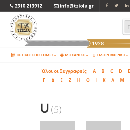
2310 213912
info@tziola.gr
ΘΕΤΙΚΕΣ ΕΠΙΣΤΗΜΕΣ
ΜΗΧΑΝΙΚΗ
ΠΛΗΡΟΦΟΡΙΚΗ
Όλοι οι Συγγραφείς
A
B
C
D
Γ
Δ
Ε
Ζ
Η
Θ
Ι
Κ
Λ
Μ
U
(5)