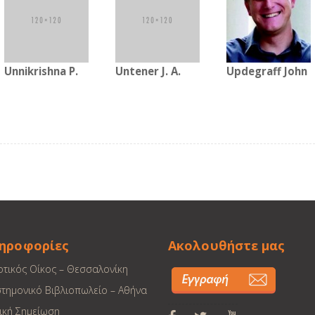
Unnikrishna P.
Untener J. A.
Updegraff John
ηροφορίες
Ακολουθήστε μας
οτικός Οίκος – Θεσσαλονίκη
στημονικό Βιβλιοπωλείο – Αθήνα
ική Σημείωση