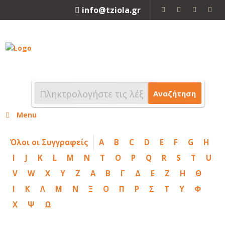
info@tziola.gr
2310 213912
Αναζήτηση
Menu
Όλοι οι Συγγραφείς
A
B
C
D
E
F
G
H
I
J
K
L
M
N
T
O
P
Q
R
S
T
U
V
W
X
Y
Z
Α
Β
Γ
Δ
Ε
Ζ
Η
Θ
Ι
Κ
Λ
Μ
Ν
Ξ
Ο
Π
Ρ
Σ
Τ
Υ
Φ
Χ
Ψ
Ω