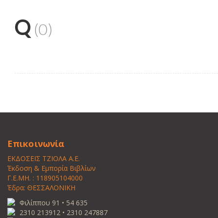
Q
(0)
Επικοινωνία
ΕΚΔΟΣΕΙΣ ΤΖΙΟΛΑ Α.Ε.
Έκδοση & Εμπορία Βιβλίων
Γ.Ε.ΜΗ. : 118905104000
Έδρα: ΘΕΣΣΑΛΟΝΙΚΗ
Φιλίππου 91 • 54 635
2310 213912 • 2310 247887