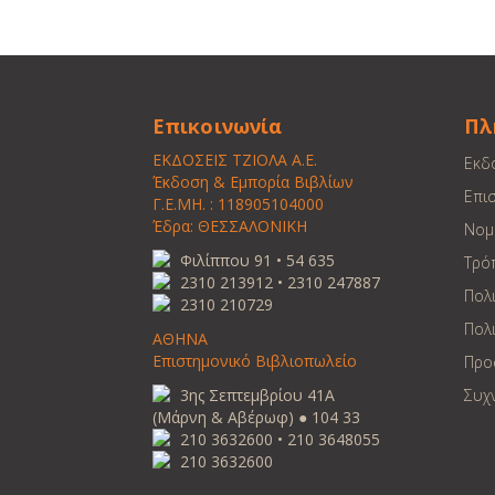
Επικοινωνία
Πλ
ΕΚΔΟΣΕΙΣ ΤΖΙΟΛΑ Α.Ε.
Εκδ
Έκδοση & Εμπορία Βιβλίων
Επι
Γ.Ε.ΜΗ. : 118905104000
Έδρα: ΘΕΣΣΑΛΟΝΙΚΗ
Νομ
Φιλίππου 91 • 54 635
Τρό
2310 213912 • 2310 247887
Πολ
2310 210729
Πολι
ΑΘΗΝΑ
Επιστημονικό Βιβλιοπωλείο
Προ
3ης Σεπτεμβρίου 41Α
Συχ
(Μάρνη & Αβέρωφ) ● 104 33
210 3632600 • 210 3648055
210 3632600