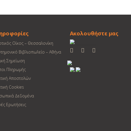
ηροφορίες
Ακολουθήστε μας
οτικός Οίκος – Θεσσαλονίκη
στημονικό Βιβλιοπωλείο – Αθήνα
ική Σημείωση
ποι Πληρωμής
ιτική Αποστολών
τική Cookies
σωπικά Δεδομένα
νές Ερωτήσεις