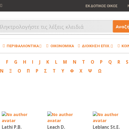
ΕΚΔΟΤΙΚΟΣ ΟΙΚΟΣ
Αναζ
ΠΕΡΙΒΑΛΛΟΝΤΙΚΑ
ΟΙΚΟΝΟΜΙΚΑ
ΔΙΟΙΚΗΣΗ ΕΠΙΧ.
ΚΟΙ
E
F
G
H
I
J
K
L
M
N
T
O
P
Q
R
S
Ν
Ξ
Ο
Π
Ρ
Σ
Τ
Υ
Φ
Χ
Ψ
Ω
Lathi P.B.
Leach D.
Leblanc St.E.