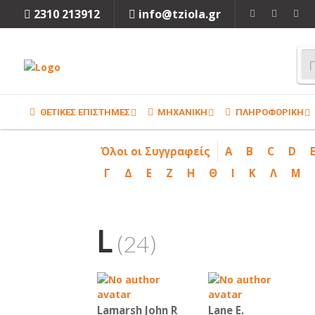
2310 213912
info@tziola.gr
ΘΕΤΙΚΕΣ ΕΠΙΣΤΗΜΕΣ
ΜΗΧΑΝΙΚΗ
ΠΛΗΡΟΦΟΡΙΚΗ
Όλοι οι Συγγραφείς
A
B
C
D
Γ
Δ
Ε
Ζ
Η
Θ
Ι
Κ
Λ
Μ
L
(24)
Lamarsh John R
Lane E.