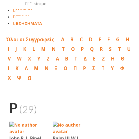
Κλείσιμο
ΙΑΤΡΙΚΗ
ΓΕΝΙΚΑ
ΒΟΗΘΗΜΑΤΑ
Όλοι οι Συγγραφείς
A
B
C
D
E
F
G
H
I
J
K
L
M
N
T
O
P
Q
R
S
T
U
V
W
X
Y
Z
Α
Β
Γ
Δ
Ε
Ζ
Η
Θ
Ι
Κ
Λ
Μ
Ν
Ξ
Ο
Π
Ρ
Σ
Τ
Υ
Φ
Χ
Ψ
Ω
P
(29)
John P. J. Pinel
Palm III W.J