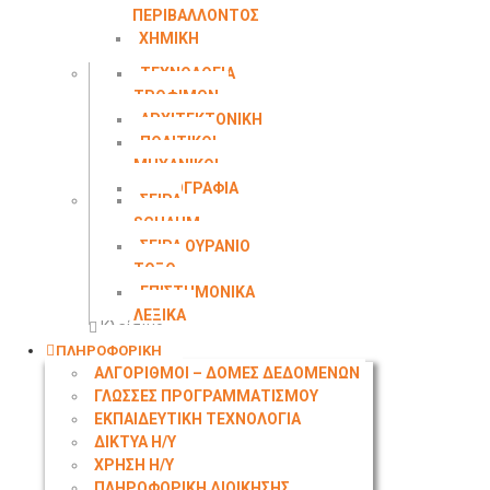
ΠΕΡΙΒΑΛΛΟΝΤΟΣ
ΧΗΜΙΚΗ
ΜΗΧΑΝΙΚΗ
ΤΕΧΝΟΛΟΓΙΑ
ΤΡΟΦΙΜΩΝ
ΑΡΧΙΤΕΚΤΟΝΙΚΗ
ΠΟΛΙΤΙΚΟΙ
ΜΗΧΑΝΙΚΟΙ
ΤΟΠΟΓΡΑΦΙΑ
ΣΕΙΡΑ
SCHAUM
ΣΕΙΡΑ ΟΥΡΑΝΙΟ
ΤΟΞΟ
ΕΠΙΣΤΗΜΟΝΙΚΑ
ΛΕΞΙΚΑ
Κλείσιμο
ΠΛΗΡΟΦΟΡΙΚΗ
ΑΛΓΟΡΙΘΜΟΙ – ΔΟΜΕΣ ΔΕΔΟΜΕΝΩΝ
ΓΛΩΣΣΕΣ ΠΡΟΓΡΑΜΜΑΤΙΣΜΟΥ
ΕΚΠΑΙΔΕΥΤΙΚΗ ΤΕΧΝΟΛΟΓΙΑ
ΔΙΚΤΥΑ Η/Υ
ΧΡΗΣΗ Η/Υ
ΠΛΗΡΟΦΟΡΙΚΗ ΔΙΟΙΚΗΣΗΣ