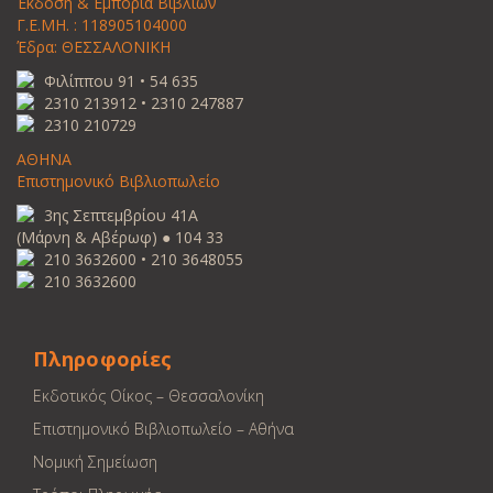
Έκδοση & Εμπορία Βιβλίων
Γ.Ε.ΜΗ. : 118905104000
Έδρα: ΘΕΣΣΑΛΟΝΙΚΗ
Φιλίππου 91 • 54 635
2310 213912 • 2310 247887
2310 210729
ΑΘΗΝΑ
Επιστημονικό Βιβλιοπωλείο
3ης Σεπτεμβρίου 41Α
(Μάρνη & Αβέρωφ) ● 104 33
210 3632600 • 210 3648055
210 3632600
Πληροφορίες
Εκδοτικός Οίκος – Θεσσαλονίκη
Επιστημονικό Βιβλιοπωλείο – Αθήνα
Νομική Σημείωση