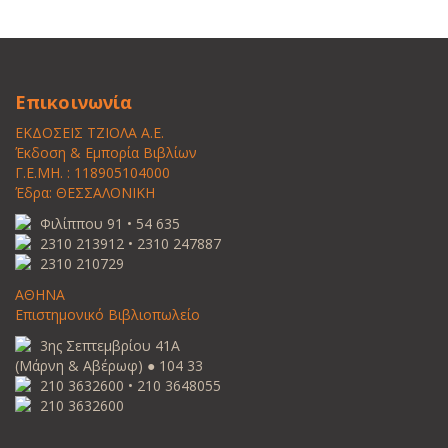
Επικοινωνία
ΕΚΔΟΣΕΙΣ ΤΖΙΟΛΑ Α.Ε.
Έκδοση & Εμπορία Βιβλίων
Γ.Ε.ΜΗ. : 118905104000
Έδρα: ΘΕΣΣΑΛΟΝΙΚΗ
Φιλίππου 91 • 54 635
2310 213912 • 2310 247887
2310 210729
ΑΘΗΝΑ
Επιστημονικό Βιβλιοπωλείο
3ης Σεπτεμβρίου 41Α
(Μάρνη & Αβέρωφ) ● 104 33
210 3632600 • 210 3648055
210 3632600