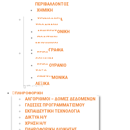
ΠΕΡΙΒΑΛΛΟΝΤΟΣ
ΧΗΜΙΚΗ
ΜΗΧΑΝΙΚΗ
ΤΕΧΝΟΛΟΓΙΑ
ΤΡΟΦΙΜΩΝ
ΑΡΧΙΤΕΚΤΟΝΙΚΗ
ΠΟΛΙΤΙΚΟΙ
ΜΗΧΑΝΙΚΟΙ
ΤΟΠΟΓΡΑΦΙΑ
ΣΕΙΡΑ
SCHAUM
ΣΕΙΡΑ ΟΥΡΑΝΙΟ
ΤΟΞΟ
ΕΠΙΣΤΗΜΟΝΙΚΑ
ΛΕΞΙΚΑ
Κλείσιμο
ΠΛΗΡΟΦΟΡΙΚΗ
ΑΛΓΟΡΙΘΜΟΙ – ΔΟΜΕΣ ΔΕΔΟΜΕΝΩΝ
ΓΛΩΣΣΕΣ ΠΡΟΓΡΑΜΜΑΤΙΣΜΟΥ
ΕΚΠΑΙΔΕΥΤΙΚΗ ΤΕΧΝΟΛΟΓΙΑ
ΔΙΚΤΥΑ Η/Υ
ΧΡΗΣΗ Η/Υ
ΠΛΗΡΟΦΟΡΙΚΗ ΔΙΟΙΚΗΣΗΣ