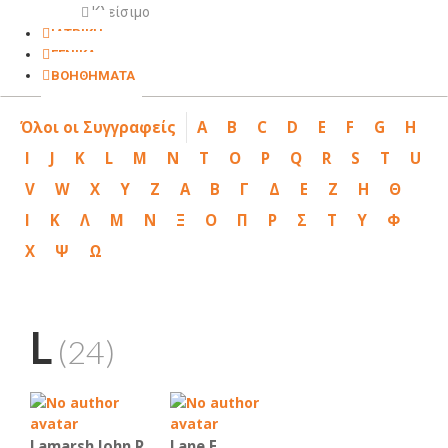
Κλείσιμο
ΙΑΤΡΙΚΗ
ΓΕΝΙΚΑ
ΒΟΗΘΗΜΑΤΑ
Όλοι οι Συγγραφείς
A
B
C
D
E
F
G
H
I
J
K
L
M
N
T
O
P
Q
R
S
T
U
V
W
X
Y
Z
Α
Β
Γ
Δ
Ε
Ζ
Η
Θ
Ι
Κ
Λ
Μ
Ν
Ξ
Ο
Π
Ρ
Σ
Τ
Υ
Φ
Χ
Ψ
Ω
L
(24)
Lamarsh John R
Lane E.