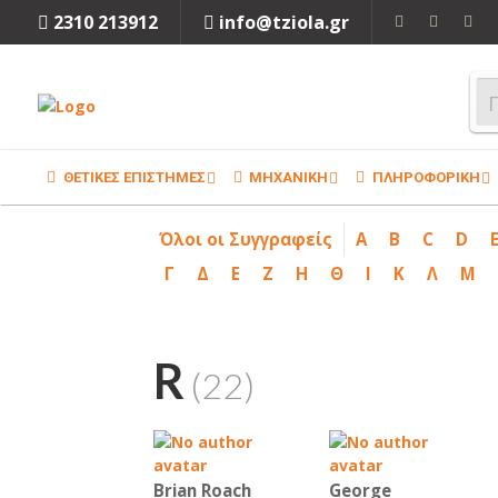
2310 213912
info@tziola.gr
ΘΕΤΙΚΕΣ ΕΠΙΣΤΗΜΕΣ
ΜΗΧΑΝΙΚΗ
ΠΛΗΡΟΦΟΡΙΚΗ
Όλοι οι Συγγραφείς
A
B
C
D
Γ
Δ
Ε
Ζ
Η
Θ
Ι
Κ
Λ
Μ
R
(22)
Brian Roach
George