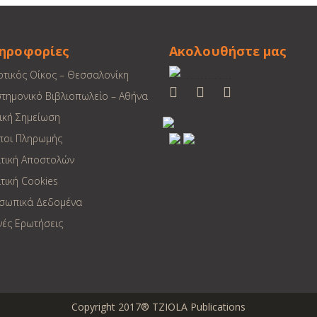
ηροφορίες
Ακολουθήστε μας
οτικός Οίκος – Θεσσαλονίκη
στημονικό Βιβλιοπωλείο – Αθήνα
ική Σημείωση
ποι Πληρωμής
ιτική Αποστολών
τική Cookies
σωπικά Δεδομένα
νές Ερωτήσεις
Copyright 2017® TZIOLA Publications