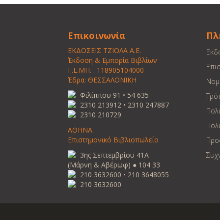
Επικοινωνία
Πλ
ΕΚΔΟΣΕΙΣ ΤΖΙΟΛΑ Α.Ε.
Εκδ
Έκδοση & Εμπορία Βιβλίων
Επι
Γ.Ε.ΜΗ. : 118905104000
Έδρα: ΘΕΣΣΑΛΟΝΙΚΗ
Νομ
Φιλίππου 91 • 54 635
Τρό
2310 213912 • 2310 247887
Πολ
2310 210729
Πολι
ΑΘΗΝΑ
Επιστημονικό Βιβλιοπωλείο
Προ
3ης Σεπτεμβρίου 41Α
Συχ
(Μάρνη & Αβέρωφ) ● 104 33
210 3632600 • 210 3648055
210 3632600