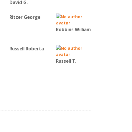
David G.
Ritzer George
Robbins William
Russell Roberta
Russell T.