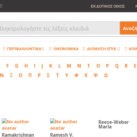
ΕΚΔΟΤΙΚΟΣ ΟΙΚΟΣ
Αναζ
ΠΕΡΙΒΑΛΛΟΝΤΙΚΑ
ΟΙΚΟΝΟΜΙΚΑ
ΔΙΟΙΚΗΣΗ ΕΠΙΧ.
ΚΟΙ
E
F
G
H
I
J
K
L
M
N
T
O
P
Q
R
S
Ν
Ξ
Ο
Π
Ρ
Σ
Τ
Υ
Φ
Χ
Ψ
Ω
Reese-Weber
Marla
Ramakrishnan
Ramesh V.