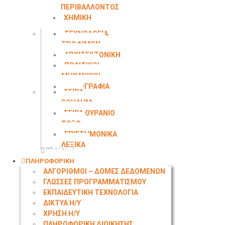
ΠΕΡΙΒΑΛΛΟΝΤΟΣ
ΧΗΜΙΚΗ
ΜΗΧΑΝΙΚΗ
ΤΕΧΝΟΛΟΓΙΑ
ΤΡΟΦΙΜΩΝ
ΑΡΧΙΤΕΚΤΟΝΙΚΗ
ΠΟΛΙΤΙΚΟΙ
ΜΗΧΑΝΙΚΟΙ
ΤΟΠΟΓΡΑΦΙΑ
ΣΕΙΡΑ
SCHAUM
ΣΕΙΡΑ ΟΥΡΑΝΙΟ
ΤΟΞΟ
ΕΠΙΣΤΗΜΟΝΙΚΑ
ΛΕΞΙΚΑ
Κλείσιμο
ΠΛΗΡΟΦΟΡΙΚΗ
ΑΛΓΟΡΙΘΜΟΙ – ΔΟΜΕΣ ΔΕΔΟΜΕΝΩΝ
ΓΛΩΣΣΕΣ ΠΡΟΓΡΑΜΜΑΤΙΣΜΟΥ
ΕΚΠΑΙΔΕΥΤΙΚΗ ΤΕΧΝΟΛΟΓΙΑ
ΔΙΚΤΥΑ Η/Υ
ΧΡΗΣΗ Η/Υ
ΠΛΗΡΟΦΟΡΙΚΗ ΔΙΟΙΚΗΣΗΣ