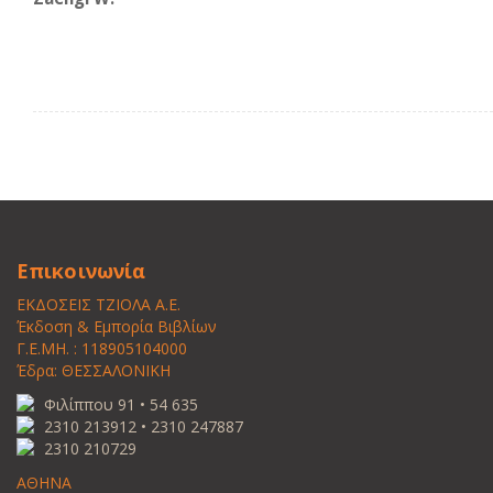
Επικοινωνία
ΕΚΔΟΣΕΙΣ ΤΖΙΟΛΑ Α.Ε.
Έκδοση & Εμπορία Βιβλίων
Γ.Ε.ΜΗ. : 118905104000
Έδρα: ΘΕΣΣΑΛΟΝΙΚΗ
Φιλίππου 91 • 54 635
2310 213912 • 2310 247887
2310 210729
ΑΘΗΝΑ