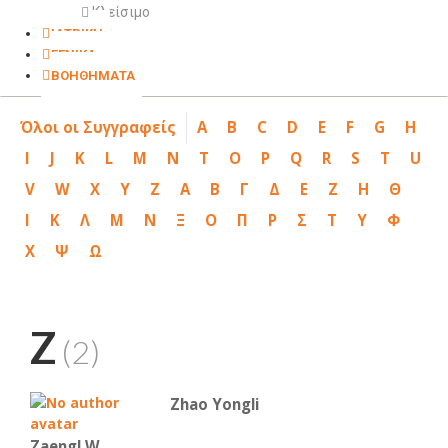
Κλείσιμο
ΙΑΤΡΙΚΗ
ΓΕΝΙΚΑ
ΒΟΗΘΗΜΑΤΑ
Όλοι οι Συγγραφείς
A
B
C
D
E
F
G
H
I
J
K
L
M
N
T
O
P
Q
R
S
T
U
V
W
X
Y
Z
Α
Β
Γ
Δ
Ε
Ζ
Η
Θ
Ι
Κ
Λ
Μ
Ν
Ξ
Ο
Π
Ρ
Σ
Τ
Υ
Φ
Χ
Ψ
Ω
Z
(2)
Zhao Yongli
Zaengl W.