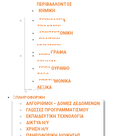
ΠΕΡΙΒΑΛΛΟΝΤΟΣ
ΧΗΜΙΚΗ
ΜΗΧΑΝΙΚΗ
ΤΕΧΝΟΛΟΓΙΑ
ΤΡΟΦΙΜΩΝ
ΑΡΧΙΤΕΚΤΟΝΙΚΗ
ΠΟΛΙΤΙΚΟΙ
ΜΗΧΑΝΙΚΟΙ
ΤΟΠΟΓΡΑΦΙΑ
ΣΕΙΡΑ
SCHAUM
ΣΕΙΡΑ ΟΥΡΑΝΙΟ
ΤΟΞΟ
ΕΠΙΣΤΗΜΟΝΙΚΑ
ΛΕΞΙΚΑ
Κλείσιμο
ΠΛΗΡΟΦΟΡΙΚΗ
ΑΛΓΟΡΙΘΜΟΙ – ΔΟΜΕΣ ΔΕΔΟΜΕΝΩΝ
ΓΛΩΣΣΕΣ ΠΡΟΓΡΑΜΜΑΤΙΣΜΟΥ
ΕΚΠΑΙΔΕΥΤΙΚΗ ΤΕΧΝΟΛΟΓΙΑ
ΔΙΚΤΥΑ Η/Υ
ΧΡΗΣΗ Η/Υ
ΠΛΗΡΟΦΟΡΙΚΗ ΔΙΟΙΚΗΣΗΣ