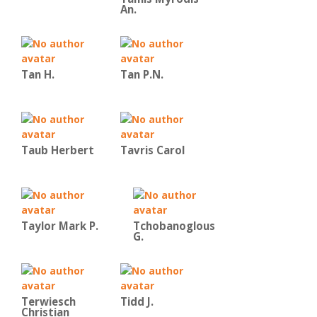
An.
Tan H.
Tan P.N.
Taub Herbert
Tavris Carol
Taylor Mark P.
Tchobanoglous
G.
Terwiesch
Tidd J.
Christian