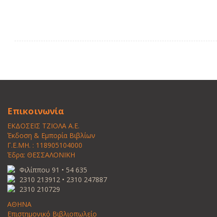
Επικοινωνία
ΕΚΔΟΣΕΙΣ ΤΖΙΟΛΑ Α.Ε.
Έκδοση & Εμπορία Βιβλίων
Γ.Ε.ΜΗ. : 118905104000
Έδρα: ΘΕΣΣΑΛΟΝΙΚΗ
Φιλίππου 91 • 54 635
2310 213912 • 2310 247887
2310 210729
ΑΘΗΝΑ
Επιστημονικό Βιβλιοπωλείο