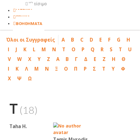
Κλείσιμο
ΙΑΤΡΙΚΗ
ΓΕΝΙΚΑ
ΒΟΗΘΗΜΑΤΑ
Όλοι οι Συγγραφείς
A
B
C
D
E
F
G
H
I
J
K
L
M
N
T
O
P
Q
R
S
T
U
V
W
X
Y
Z
Α
Β
Γ
Δ
Ε
Ζ
Η
Θ
Ι
Κ
Λ
Μ
Ν
Ξ
Ο
Π
Ρ
Σ
Τ
Υ
Φ
Χ
Ψ
Ω
T
(18)
Taha H.
Tamis Myrodis