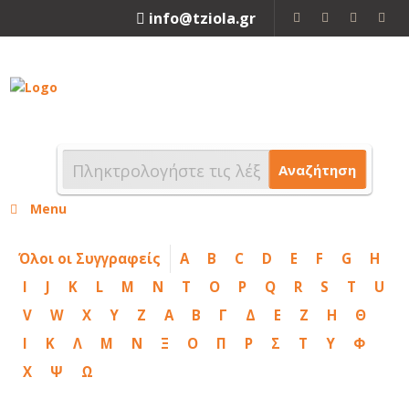
info@tziola.gr
2310 213912
Αναζήτηση
Menu
Όλοι οι Συγγραφείς
A
B
C
D
E
F
G
H
I
J
K
L
M
N
T
O
P
Q
R
S
T
U
V
W
X
Y
Z
Α
Β
Γ
Δ
Ε
Ζ
Η
Θ
Ι
Κ
Λ
Μ
Ν
Ξ
Ο
Π
Ρ
Σ
Τ
Υ
Φ
Χ
Ψ
Ω