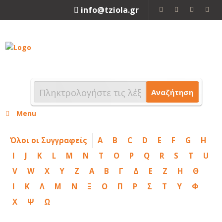
info@tziola.gr
2310 213912
Αναζήτηση
Menu
Όλοι οι Συγγραφείς
A
B
C
D
E
F
G
H
I
J
K
L
M
N
T
O
P
Q
R
S
T
U
V
W
X
Y
Z
Α
Β
Γ
Δ
Ε
Ζ
Η
Θ
Ι
Κ
Λ
Μ
Ν
Ξ
Ο
Π
Ρ
Σ
Τ
Υ
Φ
Χ
Ψ
Ω