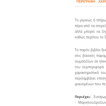
ΠΕΡΙΓΡΑΦΉ
ΧΑΡ
Το μερικώς ή πλήρω
πέρα από τα στερεά,
αλλά μπορεί να δη
καθώς περίπου το 9
Το παρόν βιβλίο ξε
στις βασικές παρα
σωματιδίων σε ηλεκ
του συμπεριφορά. Ε
χαρακτηριστικά το
περιλαμβάνει επίσ
φαινομένων που πε
Περιέχει:
Εισαγωγ
- Μαγνητοϋδροδυν