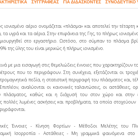
ΑΚΤΗΡΙΣΤΙΚΆ
ΣΥΓΓΡΑΦΈΑΣ
ΓΙΑ ΔΙΔΑΣΚΟΝΤΕΣ
ΣΥΝΟΔΕΥΤΙΚΟ 
ς ιονισμένο αέριο ονομάζεται «πλάσμα» και αποτελεί την τέταρτη 
 τα υγρά και τα αέρια. Στην επιφάνεια της Γης, το πλήρως ιονισμέν
μιουργηθεί στο εργαστήριο. Ωστόσο, στο σύμπαν το πλάσμα βρί
9% της ύλης του είναι μερικώς ή πλήρως ιονισμένο.
κινά με μια εισαγωγή στις θεμελιώδεις έννοιες που χαρακτηρίζουν τ
μέτρους που το περιγράφουν. Στη συνέχεια, εξετάζονται οι τροχι
τρομαγνητικά πεδία, η στατιστική περιγραφή του πλάσματος και, τέ
πιπλέον, αναλύονται οι κανονικές ταλαντώσεις, οι αστάθειες, ο
υ πλάσματος, καθώς και η διάχυσή του στον χώρο και στην ε
ης πολλές λυμένες ασκήσεις και προβλήματα, τα οποία στοχεύουν
ριγράφονται.
ικές Έννοιες - Κίνηση Φορτίων - Μέθοδοι Μελέτης του Πλ
αμική Ισορροπία - Αστάθειες - Μη γραμμικά φαινόμενα στο