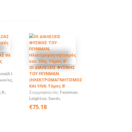
Σ σε
ς
ΟΙ ΔΙΑΛΕΞΕΙΣ ΦΥΣΙΚΗΣ
ΤΟΥ FEYNMAN
σαέλ I.
(ΗΛΕΚΤΡΟΜΑΓΝΗΤΙΣΜΟΣ
Κων/oς
,
ΚΑΙ ΥΛΗ) Τόμος Β’
 Κ.
,
Συγγραφέας/είς:
Feynman
,
Leighton
,
Sands
,
€75.18