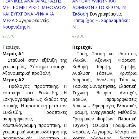
ΤΕΧΝΙΚΕΣ ΑΝΑΠΑΡΑΣΤΑΣΗΣ
ΑΝΤΟΧΗ ΥΛΙΚΩΝ ΚΑΙ
ΜΕ ΓΕΩΜΕΤΡΙΚΕΣ ΜΕΘΟΔΟΥΣ
ΔΟΜΙΚΩΝ ΣΤΟΙΧΕΙΩΝ, 2η
ΚΑΙ ΣΥΓΧΡΟΝΑ ΨΗΦΙΑΚΑ
Έκδοση
Συγγραφέας/είς:
ΜΕΣΑ
Συγγραφέας/είς:
Παπαμίχος E.
,
Χαραλαμπάκης
Κουρνιάτης Ν.
Ν.
,
€77.70
€78.36
Περιέχει:
Περιέχει
Μέρος Α1
: Τάση, Τροπή και Ιδιότητες
, Σταθμοί στην εξέλιξη της
Υλικών, Αξονική Φόρτιση,
γεωμετρίας, Σύστημα monge,
Καθαρή Κάμψη, Στρέψη,
Αξονομετρική προβολή,
Ανάλυση Τάσεων, Κριτήρια
Μερος Α2
Διαρροής, Ανάλυση Τάσεων,
, Πρόλογος προοπτικής, Η
Τασικές Συναρτήσεις, Ελαστική
«οπτική» του Ευκλείδη, Η
Τεχνική θεωρία Αντοχής
«σκηνογραφία» ως κλάδος της
Δοκών, Παραμορφώσεις
οπτικής, Η προοπτική μετά τον
Δοκών – Εφαρμογές Ελαστικής
Ευκλείδη, Προοπτικές
Γραμμή, Ενεργειακές Μέθοδοι
αναμορφώσεις,
Γραμμικών Φορέων, Πλαστική
Καμπυλόγραμμη προοπτική, Η
Τεχνική Θεωρία Γραμμωτών
γεωμετρική νοηματοδότηση της
Φορέων, Λυγισμός, Κέντρα και
αρχιτεκτονικής, Προοπτική, Η
Ροπές Αδράνειας, Ιδιότητες