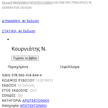
Αρχική
/
ΜΗΧΑΝΙΚΗ
/
ΑΡΧΙΤΕΚΤΟΝΙΚΗ
/
GEOMETRIC PRINCIPLES IN
GENERATIVE DESIGN
ΔΥΝΑΜΙΚΗ, 4η Έκδοση
ΣTATIKH, 4η Έκδοση
Κουρνιάτης Ν.
Γυρίστε το βιβλίο
Περιεχόμενα
Ξεφύλλισμα
ISBN:
978-960-418-844-4
ΚΩΔΙΚΟΣ ΕΥΔΟΞΟΥ:
102818653
ΕΚΔΟΣΗ:
1η Έκδοση
ΕΤΟΣ ΕΚΔΟΣΗΣ:
2021
ΣΕΛΙΔΕΣ:
280
ΚΑΤΗΓΟΡΊΑ:
ΑΡΧΙΤΕΚΤΟΝΙΚΗ
.
Κατηγορία:
ΑΡΧΙΤΕΚΤΟΝΙΚΗ