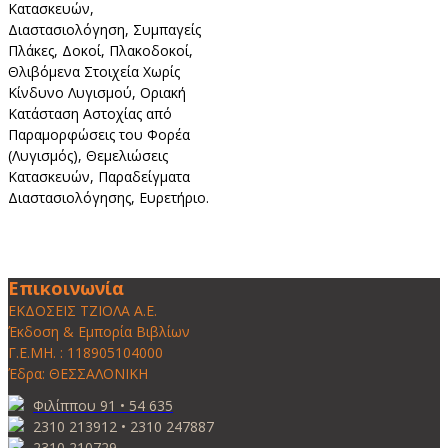
Κατασκευών,
Διαστασιολόγηση, Συμπαγείς
Πλάκες, Δοκοί, Πλακοδοκοί,
Θλιβόμενα Στοιχεία Χωρίς
Κίνδυνο Λυγισμού, Οριακή
Κατάσταση Αστοχίας από
Παραμορφώσεις του Φορέα
(Λυγισμός), Θεμελιώσεις
Κατασκευών, Παραδείγματα
Διαστασιολόγησης, Ευρετήριο.
Επικοινωνία
ΕΚΔΟΣΕΙΣ ΤΖΙΟΛΑ Α.Ε.
Έκδοση & Εμπορία Βιβλίων
Γ.Ε.ΜΗ. : 118905104000
Έδρα: ΘΕΣΣΑΛΟΝΙΚΗ
Φιλίππου 91 • 54 635
2310 213912 • 2310 247887
2310 210729