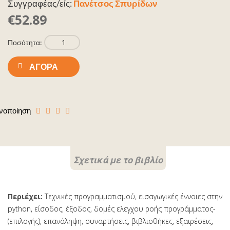
Συγγραφέας/είς:
Πανέτσος Σπυρίδων
€52.89
Ποσότητα:
ΑΓΟΡΆ
νοποίηση
Σχετικά με το βιβλίο
Περιέχει:
Τεχνικές προγραμματισμού, εισαγωγικές έννοιες στην
python, είσοδος, έξοδος, δομές ελεγχου ροής προγράμματος-
(επιλογής), επανάληψη, συναρτήσεις, βιβλιοθήκες, εξαιρέσεις,