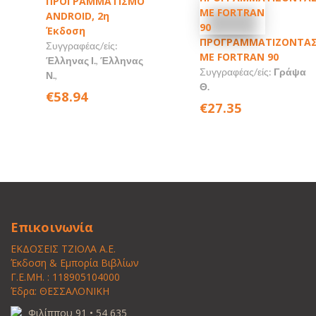
ΠΡΟΓΡΑΜΜΑΤΙΣΜΟ
ANDROID, 2η
Έκδοση
ΠΡΟΓΡΑΜΜΑΤΙΖΟΝΤΑ
Συγγραφέας/είς:
ΜΕ FORTRAN 90
Έλληνας Ι.
,
Έλληνας
Συγγραφέας/είς:
Γράψα
Ν.
,
Θ.
€58.94
€27.35
Επικοινωνία
ΕΚΔΟΣΕΙΣ ΤΖΙΟΛΑ Α.Ε.
Έκδοση & Εμπορία Βιβλίων
Γ.Ε.ΜΗ. : 118905104000
Έδρα: ΘΕΣΣΑΛΟΝΙΚΗ
Φιλίππου 91 • 54 635