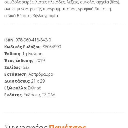
συμβολοσειρές, λίστες πλειάδες, λέξεις, σύνολα, αρχεία (files),
αντικειμενοστρεφής προγραμματισμός, γραφική διεπαφή,
ειδικά θέματα, βιβλιογραφία.
ISBN
: 978-960-418-842-0
Κωδικός Ευδόξου
: 86054990
Έκδοση
: 1η Έκδοση
Έτος έκδοσης
: 2019
Σελίδες
: 632
Εκτύπωση
: Ασπρόμαυρο
Διαστάσεις
: 21 x 29
Εξώφυλλο
: Σκληρό
Εκδότης
: Εκδόσεις ΤΖΙΟΛΑ
Συγγραφέας:
Πανέτσος