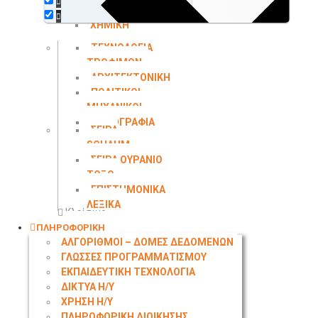
ΠΕΡΙΒΑΛΛΟΝΤΟΣ
ΧΗΜΙΚΗ
ΜΗΧΑΝΙΚΗ
ΤΕΧΝΟΛΟΓΙΑ
ΤΡΟΦΙΜΩΝ
ΑΡΧΙΤΕΚΤΟΝΙΚΗ
ΠΟΛΙΤΙΚΟΙ
ΜΗΧΑΝΙΚΟΙ
ΤΟΠΟΓΡΑΦΙΑ
ΣΕΙΡΑ
SCHAUM
ΣΕΙΡΑ ΟΥΡΑΝΙΟ
ΤΟΞΟ
ΕΠΙΣΤΗΜΟΝΙΚΑ
ΛΕΞΙΚΑ
Κλείσιμο
ΠΛΗΡΟΦΟΡΙΚΗ
ΑΛΓΟΡΙΘΜΟΙ – ΔΟΜΕΣ ΔΕΔΟΜΕΝΩΝ
ΓΛΩΣΣΕΣ ΠΡΟΓΡΑΜΜΑΤΙΣΜΟΥ
ΕΚΠΑΙΔΕΥΤΙΚΗ ΤΕΧΝΟΛΟΓΙΑ
ΔΙΚΤΥΑ Η/Υ
ΧΡΗΣΗ Η/Υ
ΠΛΗΡΟΦΟΡΙΚΗ ΔΙΟΙΚΗΣΗΣ