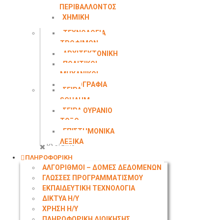
ΠΕΡΙΒΑΛΛΟΝΤΟΣ
ΧΗΜΙΚΗ
ΜΗΧΑΝΙΚΗ
ΤΕΧΝΟΛΟΓΙΑ
ΤΡΟΦΙΜΩΝ
ΑΡΧΙΤΕΚΤΟΝΙΚΗ
ΠΟΛΙΤΙΚΟΙ
ΜΗΧΑΝΙΚΟΙ
ΤΟΠΟΓΡΑΦΙΑ
ΣΕΙΡΑ
SCHAUM
ΣΕΙΡΑ ΟΥΡΑΝΙΟ
ΤΟΞΟ
ΕΠΙΣΤΗΜΟΝΙΚΑ
ΛΕΞΙΚΑ
Κλείσιμο
ΠΛΗΡΟΦΟΡΙΚΗ
ΑΛΓΟΡΙΘΜΟΙ – ΔΟΜΕΣ ΔΕΔΟΜΕΝΩΝ
ΓΛΩΣΣΕΣ ΠΡΟΓΡΑΜΜΑΤΙΣΜΟΥ
ΕΚΠΑΙΔΕΥΤΙΚΗ ΤΕΧΝΟΛΟΓΙΑ
ΔΙΚΤΥΑ Η/Υ
ΧΡΗΣΗ Η/Υ
ΠΛΗΡΟΦΟΡΙΚΗ ΔΙΟΙΚΗΣΗΣ