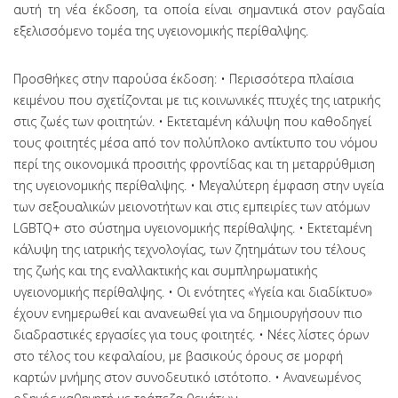
αυτή τη νέα έκδοση, τα οποία είναι σημαντικά στον ραγδαία
εξελισσόμενο τομέα της υγειονομικής περίθαλψης.
Προσθήκες στην παρούσα έκδοση: • Περισσότερα πλαίσια
κειμένου που σχετίζονται με τις κοινωνικές πτυχές της ιατρικής
στις ζωές των φοιτητών. • Εκτεταμένη κάλυψη που καθοδηγεί
τους φοιτητές μέσα από τον πολύπλοκο αντίκτυπο του νόμου
περί της οικονομικά προσιτής φροντίδας και τη μεταρρύθμιση
της υγειονομικής περίθαλψης. • Μεγαλύτερη έμφαση στην υγεία
των σεξουαλικών μειονοτήτων και στις εμπειρίες των ατόμων
LGBTQ+ στο σύστημα υγειονομικής περίθαλψης. • Εκτεταμένη
κάλυψη της ιατρικής τεχνολογίας, των ζητημάτων του τέλους
της ζωής και της εναλλακτικής και συμπληρωματικής
υγειονομικής περίθαλψης. • Οι ενότητες «Υγεία και διαδίκτυο»
έχουν ενημερωθεί και ανανεωθεί για να δημιουργήσουν πιο
διαδραστικές εργασίες για τους φοιτητές. • Νέες λίστες όρων
στο τέλος του κεφαλαίου, με βασικούς όρους σε μορφή
καρτών μνήμης στον συνοδευτικό ιστότοπο. • Ανανεωμένος