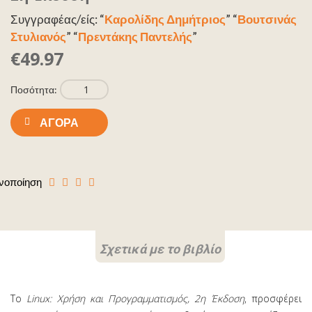
Συγγραφέας/είς: “
Καρολίδης Δημήτριος
” “
Βουτσινάς
Στυλιανός
” “
Πρεντάκης Παντελής
”
€49.97
Ποσότητα:
ΑΓΟΡΆ
νοποίηση
Σχετικά με το βιβλίο
Το
Linux: Χρήση και Προγραμματισμός, 2η Έκδοση
, προσφέρει