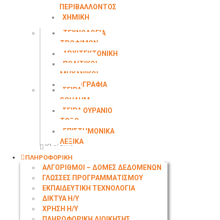
ΠΕΡΙΒΑΛΛΟΝΤΟΣ
ΧΗΜΙΚΗ
ΜΗΧΑΝΙΚΗ
ΤΕΧΝΟΛΟΓΙΑ
ΤΡΟΦΙΜΩΝ
ΑΡΧΙΤΕΚΤΟΝΙΚΗ
ΠΟΛΙΤΙΚΟΙ
ΜΗΧΑΝΙΚΟΙ
ΤΟΠΟΓΡΑΦΙΑ
ΣΕΙΡΑ
SCHAUM
ΣΕΙΡΑ ΟΥΡΑΝΙΟ
ΤΟΞΟ
ΕΠΙΣΤΗΜΟΝΙΚΑ
ΛΕΞΙΚΑ
Κλείσιμο
ΠΛΗΡΟΦΟΡΙΚΗ
ΑΛΓΟΡΙΘΜΟΙ – ΔΟΜΕΣ ΔΕΔΟΜΕΝΩΝ
ΓΛΩΣΣΕΣ ΠΡΟΓΡΑΜΜΑΤΙΣΜΟΥ
ΕΚΠΑΙΔΕΥΤΙΚΗ ΤΕΧΝΟΛΟΓΙΑ
ΔΙΚΤΥΑ Η/Υ
ΧΡΗΣΗ Η/Υ
ΠΛΗΡΟΦΟΡΙΚΗ ΔΙΟΙΚΗΣΗΣ