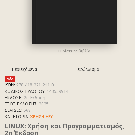
Γυρίστε το βιβλίο
Περιεχόμενα
Ξεφύλλισμα
Νέο
ISBN:
978-618-221-211-0
ΚΩΔΙΚΟΣ ΕΥΔΟΞΟΥ:
143559914
ΕΚΔΟΣΗ:
2η Έκδοση
ΕΤΟΣ ΕΚΔΟΣΗΣ:
2025
ΣΕΛΙΔΕΣ:
568
ΚΑΤΗΓΟΡΊΑ:
ΧΡΗΣΗ Η/Υ
.
LINUX: Χρήση και Προγραμματισμός,
2η Έκδοση