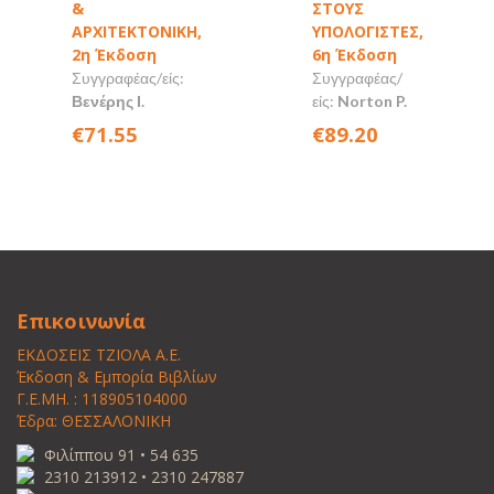
&
ΣΤΟΥΣ
ΑΡΧΙΤΕΚΤΟΝΙΚΗ,
ΥΠΟΛΟΓΙΣΤΕΣ,
2η Έκδοση
6η Έκδοση
Συγγραφέας/είς:
Συγγραφέας/
Βενέρης Ι.
είς:
Norton P.
€71.55
€89.20
Επικοινωνία
ΕΚΔΟΣΕΙΣ ΤΖΙΟΛΑ Α.Ε.
Έκδοση & Εμπορία Βιβλίων
Γ.Ε.ΜΗ. : 118905104000
Έδρα: ΘΕΣΣΑΛΟΝΙΚΗ
Φιλίππου 91 • 54 635
2310 213912 • 2310 247887