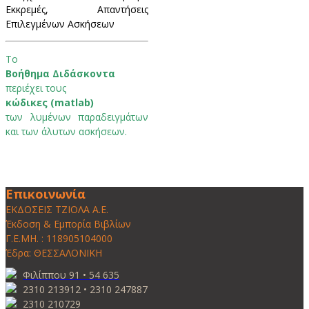
Εκκρεμές, Απαντήσεις
Επιλεγμένων Ασκήσεων
To
Βοήθημα Διδάσκοντα
περιέχει τους
κώδικες (matlab)
των λυμένων παραδειγμάτων
και των άλυτων ασκήσεων.
Επικοινωνία
ΕΚΔΟΣΕΙΣ ΤΖΙΟΛΑ Α.Ε.
Έκδοση & Εμπορία Βιβλίων
Γ.Ε.ΜΗ. : 118905104000
Έδρα: ΘΕΣΣΑΛΟΝΙΚΗ
Φιλίππου 91 • 54 635
2310 213912 • 2310 247887
2310 210729