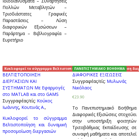
Ιδιοδιανύσματα – Συναρτήσεις
Πολλών Μεταβλητών –
Τρισδιάστατες Γραφικές
Παραστάσεις – Λύση
διαφορικών Εξισώσεων –
Παράρτημα – Βιβλιογραφία –
Ευρετήριο
Κυκλοφορεί το σύγγραμμα Βελτιστοποίηση και δυναμική προσομοίωση διε
ΠΑΝΕΠΙΣΤΗΜΙΑΚΟ ΒΟΗΘΗΜΑ
ΒΕΛΤΙΣΤΟΠΟΙΗΣΗ
ΔΙΑΦΟΡΙΚΕΣ ΕΞΙΣΩΣΕΙΣ
ΔΙΕΡΓΑΣΙΩΝ ΚΑΙ
Συγγραφέας/είς:
Μυλωνάς
ΣΥΣΤΗΜΑΤΩΝ Με Εφαρμογές
Νικόλαος
στο MATLAB και στο GAMS
€23.90
Συγγραφέας/είς:
Κούκος
Ιωάννης
,
Κουτινάς Α.
,
Το Πανεπιστημιακό Βοήθημα
Διαφορικές Εξισώσεις στοχεύει
Κυκλοφορεί το σύγγραμμα
στην υποστήριξη φοιτητών
Βελτιστοποίηση και δυναμική
Τριτοβάθμιας Εκπαίδευσης σε
προσομοίωση διεργασιών
συναφή μαθήματα και αποτελεί