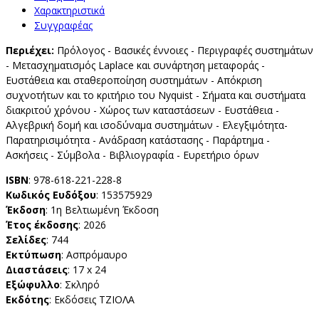
Χαρακτηριστικά
Συγγραφέας
Περιέχει:
Πρόλογος - Βασικές έννοιες - Περιγραφές συστημάτων
- Μετασχηματισμός Laplace και συνάρτηση μεταφοράς -
Ευστάθεια και σταθεροποίηση συστημάτων - Απόκριση
συχνοτήτων και το κριτήριο του Nyquist - Σήματα και συστήματα
διακριτού χρόνου - Χώρος των καταστάσεων - Ευστάθεια -
Αλγεβρική δομή και ισοδύναμα συστημάτων - Ελεγξιμότητα-
Παρατηρισιμότητα - Ανάδραση κατάστασης - Παράρτημα -
Ασκήσεις - Σύμβολα - Βιβλιογραφία - Ευρετήριο όρων
ISBN
: 978-618-221-228-8
Κωδικός Ευδόξου
: 153575929
Έκδοση
: 1η Βελτιωμένη Έκδοση
Έτος έκδοσης
: 2026
Σελίδες
: 744
Εκτύπωση
: Ασπρόμαυρο
Διαστάσεις
: 17 x 24
Εξώφυλλο
: Σκληρό
Εκδότης
: Εκδόσεις ΤΖΙΟΛΑ