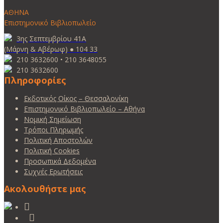
ΑΘΗΝΑ
Επιστημονικό Βιβλιοπωλείο
3ης Σεπτεμβρίου 41Α
(Μάρνη & Αβέρωφ) ● 104 33
210 3632600 • 210 3648055
210 3632600
Πληροφορίες
Εκδοτικός Οίκος – Θεσσαλονίκη
Επιστημονικό Βιβλιοπωλείο – Αθήνα
Νομική Σημείωση
Τρόποι Πληρωμής
Πολιτική Αποστολών
Πολιτική Cookies
Προσωπικά Δεδομένα
Συχνές Ερωτήσεις
Ακολουθήστε μας