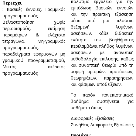
πολύτιμο εργαλείο για την
Περιέχει
εμπέδωση βασικών εννοιών
: Βασικές έννοιες, Γραμμικός
και την πρακτική εξάσκηση
προγραμματισμός,
μέσα από μια πλούσια
Βελτιστοποίηση χωρίς
δεξαμενή λυμένων
περιορισμούς, εκτίμηση
ασκήσεων. Κάθε διδακτική
παραμέτρων & ελάχιστα
ενότητα του βοηθήματος
τετράγωνα, Μη-γραμμικός
περιλαμβάνει πλήθος λυμένων
προγραμματισμός,
ασκήσεων με αναλυτική
παραδείγματα εφαρμογών μη
μεθοδολογία επίλυσης, καθώς
γραμμικού προγραμματισμού,
και συνοπτική θεωρία υπό τη
Μικτός ακέραιος
μορφή ορισμών, προτάσεων,
προγραμματισμός
θεωρημάτων, παρατηρήσεων
και κρίσιμων αποδείξεων.
Το παρόν πανεπιστημιακό
βοήθημα συστήνεται για
μαθήματα όπως:
Διαφορικές Εξισώσεις
Συνήθεις Διαφορικές Εξισώσεις
Περιέχει: