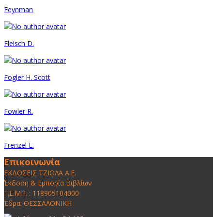
Feynman
Fleisch D.
Fogler H. Scott
Fowler R.
Frenzel L.
Επικοινωνία
ΕΚΔΟΣΕΙΣ ΤΖΙΟΛΑ Α.Ε.
Έκδοση & Εμπορία Βιβλίων
Γ.Ε.ΜΗ. : 118905104000
Έδρα: ΘΕΣΣΑΛΟΝΙΚΗ