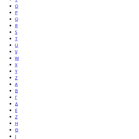
O
P
Q
R
S
T
U
V
W
X
Y
Z
Α
Β
Γ
Δ
Ε
Ζ
Η
Θ
Ι