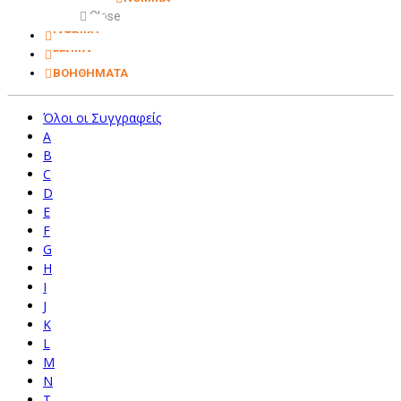
Close
ΙΑΤΡΙΚΗ
ΓΕΝΙΚΑ
ΒΟΗΘΗΜΑΤΑ
Όλοι οι Συγγραφείς
A
B
C
D
E
F
G
H
I
J
K
L
M
N
T