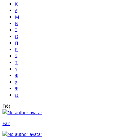
Κ
Λ
Μ
Ν
Ξ
Ο
Π
Ρ
Σ
Τ
Υ
Φ
Χ
Ψ
Ω
F
(6)
Fair