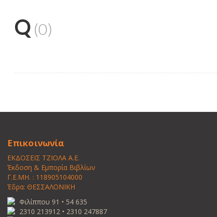
Q
(0)
Επικοινωνία
ΕΚΔΟΣΕΙΣ ΤΖΙΟΛΑ Α.Ε.
Έκδοση & Εμπορία Βιβλίων
Γ.Ε.ΜΗ. : 118905104000
Έδρα: ΘΕΣΣΑΛΟΝΙΚΗ
Φιλίππου 91 • 54 635
2310 213912 • 2310 247887