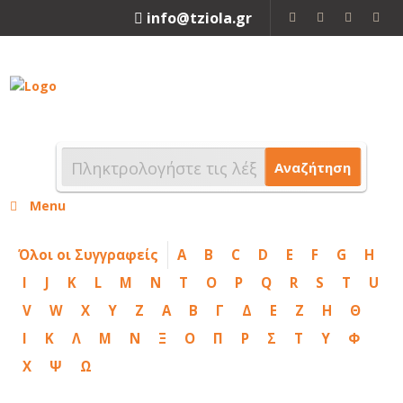
info@tziola.gr
2310 213912
Αναζήτηση
Menu
Όλοι οι Συγγραφείς
A
B
C
D
E
F
G
H
I
J
K
L
M
N
T
O
P
Q
R
S
T
U
V
W
X
Y
Z
Α
Β
Γ
Δ
Ε
Ζ
Η
Θ
Ι
Κ
Λ
Μ
Ν
Ξ
Ο
Π
Ρ
Σ
Τ
Υ
Φ
Χ
Ψ
Ω