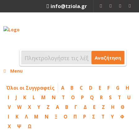
info@tziola.gr
2310 213912
Αναζήτηση
Menu
Όλοι οι Συγγραφείς
A
B
C
D
E
F
G
H
I
J
K
L
M
N
T
O
P
Q
R
S
T
U
V
W
X
Y
Z
Α
Β
Γ
Δ
Ε
Ζ
Η
Θ
Ι
Κ
Λ
Μ
Ν
Ξ
Ο
Π
Ρ
Σ
Τ
Υ
Φ
Χ
Ψ
Ω