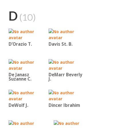
D
(10)
D’Orazio T.
Davis St. B.
De Janasz
DeMarr Beverly
Suzanne C.
J.
DeWolf J.
Dincer Ibrahim