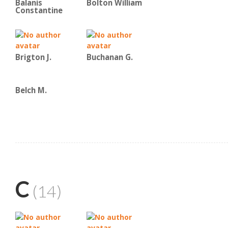
Balanis
Bolton William
Constantine
Brigton J.
Buchanan G.
Belch M.
C
(14)