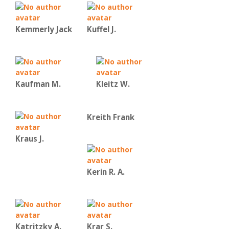
Kemmerly Jack
Kuffel J.
Kaufman Μ.
Kleitz W.
Kreith Frank
Kraus J.
Kerin R. A.
Katritzky A.
Krar S.