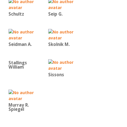
Schultz
Seip G.
Seidman A.
Skolnik M.
Stallings
William
Sissons
Murray R.
Spiegel