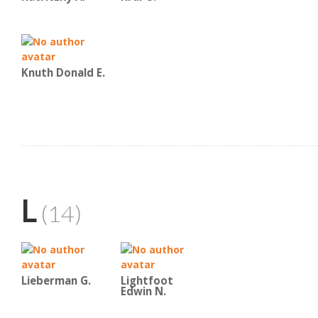
Knuth Donald E.
L
(14)
Lieberman G.
Lightfoot
Edwin N.