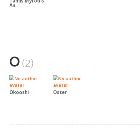
Tamis Myrodis
An.
O
(2)
Okooshi
Oster