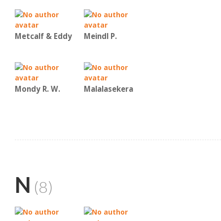
Metcalf & Eddy
Meindl P.
Mondy R. W.
Malalasekera
N
(8)