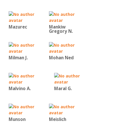
Mazurec
Mankiw
Gregory N.
Milman J.
Mohan Ned
Malvino Α.
Maral G.
Munson
Meislich