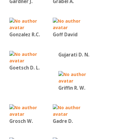
Gardner J.
Grabel A.
Gonzalez R.C.
Goff David
Gujarati D. N.
Goetsch D. L.
Griffin R. W.
Grosch W.
Gadre D.