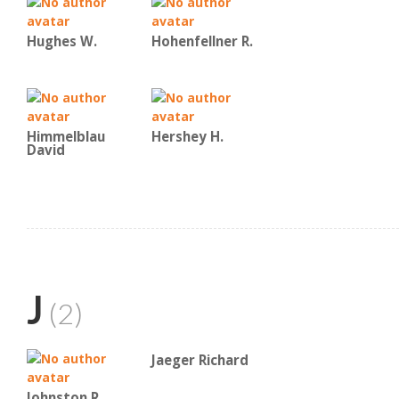
Hughes W.
Hohenfellner R.
Himmelblau
Hershey H.
David
J
(2)
Jaeger Richard
Johnston R.