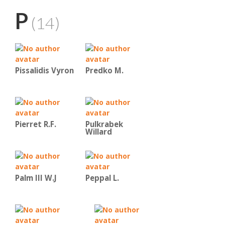
P
(14)
Pissalidis Vyron
Predko Μ.
Pierret R.F.
Pulkrabek
Willard
Palm III W.J
Peppal L.