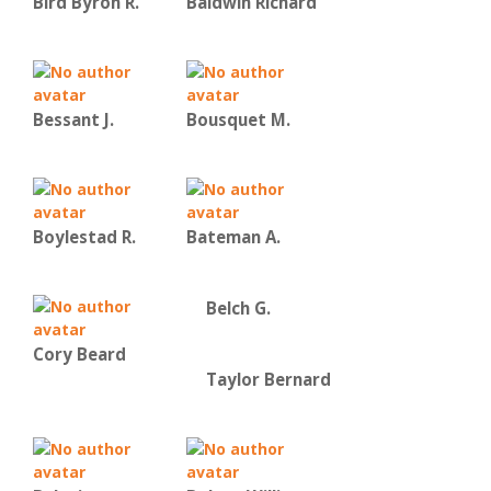
Bird Byron R.
Baldwin Richard
Bessant J.
Bousquet M.
Boylestad R.
Bateman Α.
Belch G.
Cory Beard
Taylor Bernard