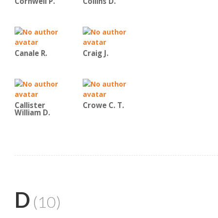
Cornwell P.
Collins D.
Canale R.
Craig J.
Callister
Crowe C. T.
William D.
D
(10)