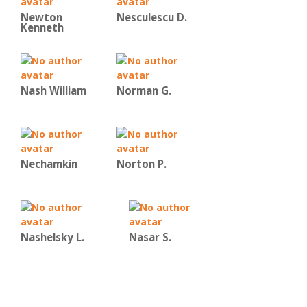
Newton
Nesculescu D.
Kenneth
Nash William
Norman G.
Nechamkin
Norton P.
Nashelsky L.
Nasar S.