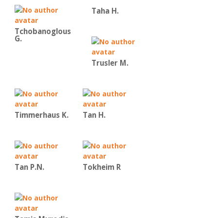
Taha H.
Tchobanoglous
G.
Trusler M.
Timmerhaus K.
Tan H.
Tan P.N.
Tokheim R