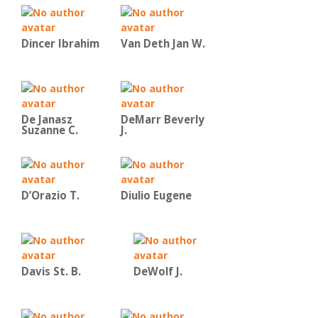
Dincer Ibrahim
Van Deth Jan W.
De Janasz
DeMarr Beverly
Suzanne C.
J.
D’Orazio T.
Diulio Eugene
Davis St. B.
DeWolf J.