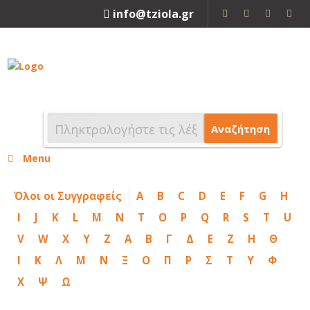
info@tziola.gr
2310 213912
Αναζήτηση
Menu
Όλοι οι Συγγραφείς
A
B
C
D
E
F
G
H
I
J
K
L
M
N
T
O
P
Q
R
S
T
U
V
W
X
Y
Z
Α
Β
Γ
Δ
Ε
Ζ
Η
Θ
Ι
Κ
Λ
Μ
Ν
Ξ
Ο
Π
Ρ
Σ
Τ
Υ
Φ
Χ
Ψ
Ω