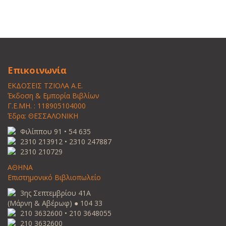
Επικοινωνία
ΕΚΔΟΣΕΙΣ ΤΖΙΟΛΑ Α.Ε.
Έκδοση & Εμπορία Βιβλίων
Γ.Ε.ΜΗ. : 118905104000
Έδρα: ΘΕΣΣΑΛΟΝΙΚΗ
Φιλίππου 91 • 54 635
2310 213912 • 2310 247887
2310 210729
ΑΘΗΝΑ
Επιστημονικό Βιβλιοπωλείο
3ης Σεπτεμβρίου 41Α
(Μάρνη & Αβέρωφ) ● 104 33
210 3632600 • 210 3648055
210 3632600