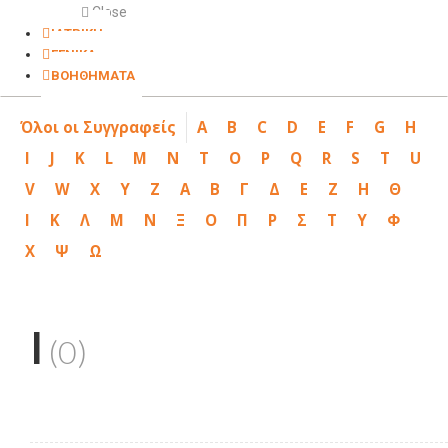
Close
ΙΑΤΡΙΚΗ
ΓΕΝΙΚΑ
ΒΟΗΘΗΜΑΤΑ
Όλοι οι Συγγραφείς
A
B
C
D
E
F
G
H
I
J
K
L
M
N
T
O
P
Q
R
S
T
U
V
W
X
Y
Z
Α
Β
Γ
Δ
Ε
Ζ
Η
Θ
Ι
Κ
Λ
Μ
Ν
Ξ
Ο
Π
Ρ
Σ
Τ
Υ
Φ
Χ
Ψ
Ω
I
(0)