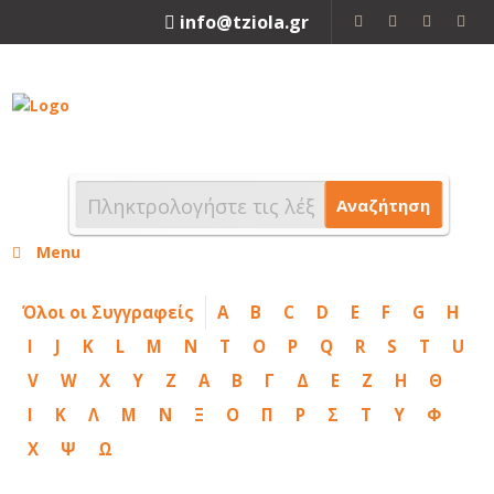
info@tziola.gr
2310 213912
Αναζήτηση
Menu
Όλοι οι Συγγραφείς
A
B
C
D
E
F
G
H
I
J
K
L
M
N
T
O
P
Q
R
S
T
U
V
W
X
Y
Z
Α
Β
Γ
Δ
Ε
Ζ
Η
Θ
Ι
Κ
Λ
Μ
Ν
Ξ
Ο
Π
Ρ
Σ
Τ
Υ
Φ
Χ
Ψ
Ω