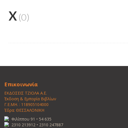
X
(0)
Επικοινωνία
ΕΚΔΟΣΕΙΣ ΤΖΙΟΛΑ Α.Ε.
Έκδοση & Εμπορία Βιβλίων
Γ.Ε.ΜΗ. : 118905104000
Έδρα: ΘΕΣΣΑΛΟΝΙΚΗ
Φιλίππου 91 • 54 635
2310 213912 • 2310 247887