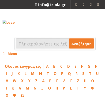
info@tziola.gr
2310 213912
Αναζήτηση
Menu
Όλοι οι Συγγραφείς
A
B
C
D
E
F
G
H
I
J
K
L
M
N
T
O
P
Q
R
S
T
U
V
W
X
Y
Z
Α
Β
Γ
Δ
Ε
Ζ
Η
Θ
Ι
Κ
Λ
Μ
Ν
Ξ
Ο
Π
Ρ
Σ
Τ
Υ
Φ
Χ
Ψ
Ω