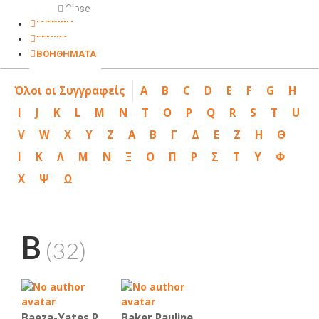
Close
ΙΑΤΡΙΚΗ
ΓΕΝΙΚΑ
ΒΟΗΘΗΜΑΤΑ
Όλοι οι Συγγραφείς
A
B
C
D
E
F
G
H
I
J
K
L
M
N
T
O
P
Q
R
S
T
U
V
W
X
Y
Z
Α
Β
Γ
Δ
Ε
Ζ
Η
Θ
Ι
Κ
Λ
Μ
Ν
Ξ
Ο
Π
Ρ
Σ
Τ
Υ
Φ
Χ
Ψ
Ω
B
(32)
Baeza-Yates R.
Baker Pauline